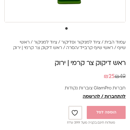
עמוד הבית
/
ציוד למניקור ופדיקור
/
ציוד למניקור
/
ראשי
שיוף
/
ראשי שיוף קרבייד/הסרה
/ ראש דיקוק צר קרמי | ירוק
ראש דיקוק צר קרמי | ירוק
המחיר
המחיר
₪
25
₪
49
הנוכחי
המקורי
חברות GlamPro צוברות נקודות
היה:
הוא:
להתחברות / להרשמה
₪49.
₪25.
הוספה לסל
משלוח חינם בקניה מעל 399 ש”ח