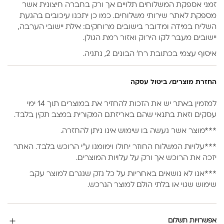
זמני אספקת המשלוחים תלויים אך ורק בחברה חיצונית אשר
מספקת לאתר שירותי משלוחים. כמו כן יתכנו עיכובים בהגעת
השליח במידה ומדובר בישובים מרוחקים: אילת יישובי הערבה,
יישובים מעבר לקו הירוק ואזור רמת הגולן.
איסוף עצמי בכתובת רח’ הבונים 2, נתניה.
החזרת מוצרים/ ביטול עסקה
למזמין באתר יש את הזכות להחזיר את במוצרים תוך 14 ימי
עסקים וזאת בתנאי שהם באריזתם המקורית במצב תקין בלבד.
***מוצר אשר נעשה בו שימוש אינו ניתן להחזרה.
***עלויות המשלוח החוזר יחולו וימומנו ע”י הרוכש בלבד. האתר
יזכה את הרוכש אך ורק על עלויות המוצרים.
***אנו לא נושאים באחריות על כל נזק שנגרם למוצר עקב
שימוש שגוי או בלתי הולם למוצר הנרכש.
אפשרויות תשלום