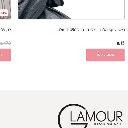
-34%
ראש שיוף יהלום - צלינדר גדול 050 (כחול)
לק ג'ל קולקציי
₪
472
₪
15
הוספה לסל
ה