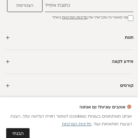
אני מאשר/ת שקראתי את
מדיניות הפרטיות
באתר
חנות
מידע לקונה
קורסים
חדשה כאן?
אוהבים עוגיות? גם אנחנו!
קבלי
15 נקודות מתנה
וצברי
5%
בנקודות
על כל קנייה
אנחנו משתמשים בעוגיות (cookies) לשיפור חוויית הגלישה שלך, הצגת
הצעות מותאמות ועוד.
מדיניות הפרטיות
כל הזכויות שמורות
הצטרפות
גלאם AI
הבנתי
חנות וירטואלית