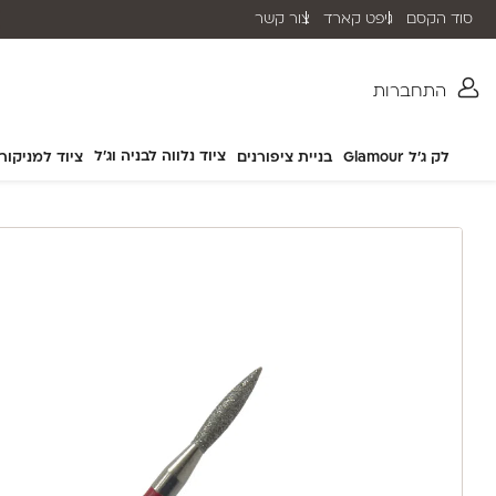
סוד הקסם
גיפט קארד
צור קשר
שליח עד הבית תוך 2-5 ימי עסקים
התחברות
ציוד נלווה לבניה וג'ל
לק ג'ל Glamour
בניית ציפורנים
ציוד למניקור