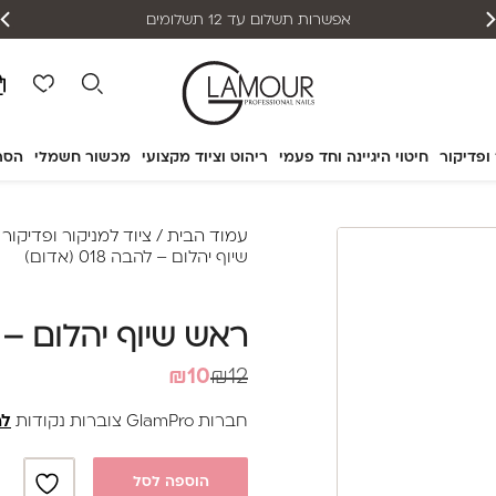
אפשרות תשלום עד 12 תשלומים
 ופדיקור
חיטוי היגיינה וחד פעמי
ריהוט וציוד מקצועי
מכשור חשמלי
הסר
עמוד הבית
/
ציוד למניקור ופדיקור
/
שיוף יהלום – להבה 018 (אדום)
ראש שיוף יהלום – להבה 18
המחיר
המחיר
₪
10
₪
12
הנוכחי
המקורי
חברות GlamPro צוברות נקודות
לה
היה:
הוא:
₪10.
₪12.
הוספה לסל