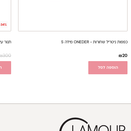
-34%
כפפות ניטריל שחורות - ONEDER מידה S
תנור עי
₪
300
₪
20
הוספה לסל
ה