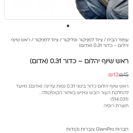
עמוד הבית
/
ציוד למניקור ופדיקור
/
ציוד למניקור
/ ראש שיוף
יהלום – כדור 0.31 (אדום)
ראש שיוף יהלום – כדור 0.31 (אדום)
המחיר
המחיר
₪
12
₪
15
הנוכחי
המקורי
ראש שיוף יהלום כדור בינוני 0.31 גסות עדינה (אדום). מיועד
היה:
הוא:
להחלקת העור היבש ופיניש באיזור הקוטיקולה .
₪12.
₪15.
(514.031)
תוצרת רוסיה
חברות GlamPro צוברות נקודות