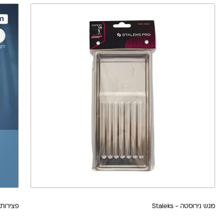
מגש נירוסטה - Staleks
פצירות מתלבשות -MAM