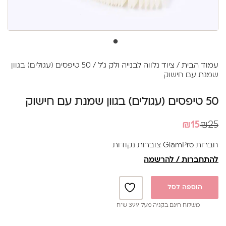
עמוד הבית
/
ציוד נלווה לבנייה ולק ג׳ל
/ 50 טיפסים (עגולים) בגוון
שמנת עם חישוק
50 טיפסים (עגולים) בגוון שמנת עם חישוק
המחיר
המחיר
₪
15
₪
25
הנוכחי
המקורי
חברות GlamPro צוברות נקודות
היה:
הוא:
להתחברות / להרשמה
₪25.
₪15.
הוספה לסל
משלוח חינם בקניה מעל 399 ש”ח