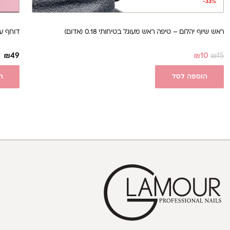
-33%
ראש שיוף יהלום – טיפה ראש מעוגל בטיחותי 0.18 (אדום)
דוחף עור o - Expert 90|3
₪
49
₪
10
₪
15
הוספה לסל
ה