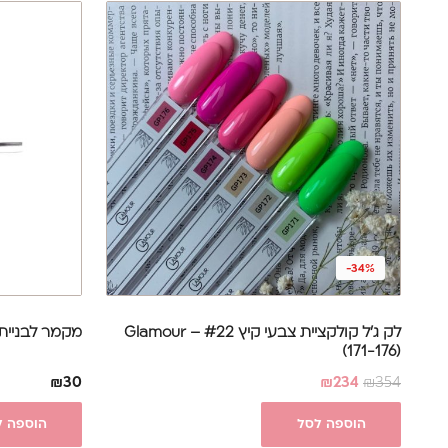
-34%
לק ג'ל קולקציית צבעי קיץ #22 – Glamour
מקמר לבניית 
(171-176)
₪
30
₪
234
₪
354
הוספה לסל
הוספה ל