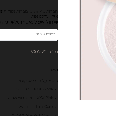
חברות GlamPro צוברות נקודות
לה
אזל | עדכנו אותי
שלחו לי אימייל כאשר המלאי יתחד
מק"ט: 6001822
תיאור
הסבר על גווני האבקות:
XXX White – לבן שלג
XXX Pink – ורוד חצי שקוף
Pink Core – ורוד שקוף
Pink Cover – ורוד אטום