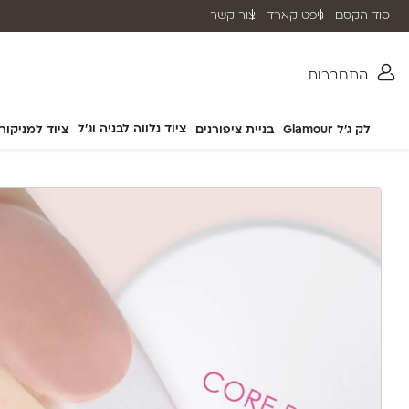
סוד הקסם
גיפט קארד
צור קשר
שליח עד הבית תוך 2-5 ימי עסקים
התחברות
ציוד נלווה לבניה וג'ל
לק ג'ל Glamour
בניית ציפורנים
ציוד למניקור