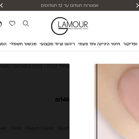
אפשרות תשלום עד 12 תשלומים
 ופדיקור
חיטוי היגיינה וחד פעמי
ריהוט וציוד מקצועי
מכשור חשמלי
הסר
עמוד הבית
/
בניית ציפורנים
/
Nails
אבקת אקריל 85 ג' (Pink Core)
₪
146
אבקת אקריל 85ג' מבית יאנג ניילס.
קיים במס' גוונים:
ver
|
Clear
|
Peach Cover
|
Blush