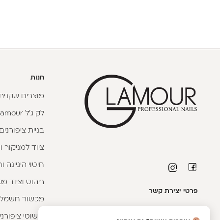
חנות
מוצרים שקניתי
לק ג'ל Glamour
בניית ציפורנים
ציוד למניקור ו
חיטוי היגיינה 
ריהוט וציוד מק
פרטי יצירת קשר
מכשור חשמלי
טלפון יועצת קורסים:
053-9593593
|
וואטסאפ
קישוטי ציפורני