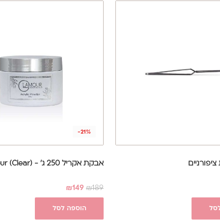
-21%
ציפורניים
אבקת אקריל 250 ג' - Glamour (Clear)
₪
149
₪
189
סל
הוספה לסל