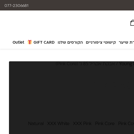
המוצרים נותנים מענה לאלרגיות
077-2306681
ת שיער
קישוטי ציפורניים
הקורסים שלנו
GIFT CARD
Outlet
Young 
/ אבקת אקריל 85 ג' (Pink Core)
Natural
|
XXX White
|
XXX Pink
|
Pink Core
|
Pink Co