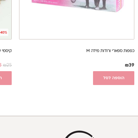
-40%
כפפות ספארי ורודות מידה M
קיסמי עץ 
5
₪
25
₪
39
הוספה לסל
ה