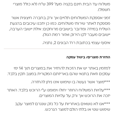
משלוח עד הבית חינם בקניה מעל 399 ש״ח (לא כולל מוצרי
חשמל).
זמני אספקת המשלוחים תלויים אך ורק בחברה חיצונית אשר
מספקת לאתר שירותי משלוחים. כמו כן יתכנו עיכובים בהגעת
השליח במידה ומדובר בישובים מרוחקים: אילת יישובי הערבה,
יישובים מעבר לקו הירוק ואזור רמת הגולן.
איסוף עצמי בכתובת רח’ הבונים 2, נתניה.
החזרת מוצרים/ ביטול עסקה
למזמין באתר יש את הזכות להחזיר את במוצרים תוך 14 ימי
עסקים וזאת בתנאי שהם באריזתם המקורית במצב תקין בלבד.
***מוצר אשר נעשה בו שימוש אינו ניתן להחזרה.
***עלויות המשלוח החוזר יחולו וימומנו ע”י הרוכש בלבד. האתר
יזכה את הרוכש אך ורק על עלויות המוצרים.
***אנו לא נושאים באחריות על כל נזק שנגרם למוצר עקב
שימוש שגוי או בלתי הולם למוצר הנרכש.