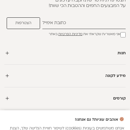
הצטרפו לניוזלטר שלנו וקבלו עדכונים
על המבצעים החמים וההטבות הכי שוות!
אני מאשר/ת שקראתי את
מדיניות הפרטיות
באתר
חנות
מידע לקונה
קורסים
חדשה כאן?
אוהבים עוגיות? גם אנחנו!
קבלי
15 נקודות מתנה
וצברי
5%
בנקודות
על כל קנייה
אנחנו משתמשים בעוגיות (cookies) לשיפור חוויית הגלישה שלך, הצגת