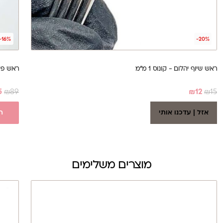
-16%
-20%
ראש שיוף יהלום - קונוס 1 מ"מ
ראש פי
5
₪
89
₪
12
₪
15
אזל | עדכנו אותי
ה
מוצרים משלימים