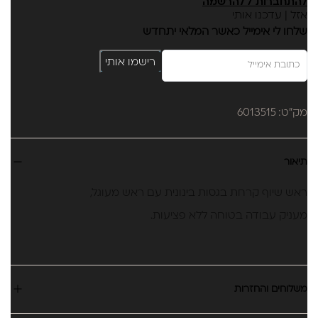
להתחברות / להרשמה
אזל | עדכנו אותי
שלחו לי אימייל כאשר המלאי יתחדש
רישמו אותי
מק"ט: 6013515
תיאור
ראש שיוף קרחת בגסות בינונית עם ראש מעוגל,
מעניק עבודה בטוחה ללא פציעות.
משלוחים והחזרות