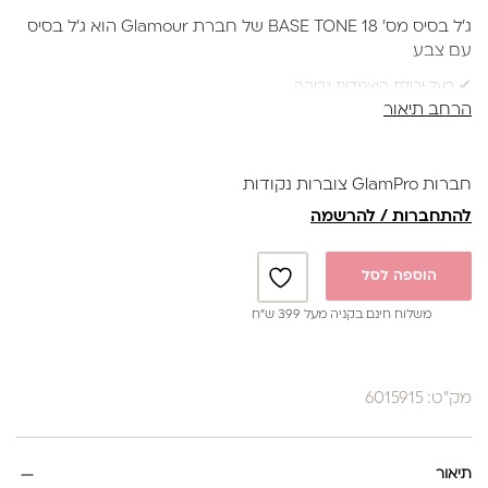
היה:
הוא:
ג’ל בסיס מס’ 18 BASE TONE של חברת Glamour הוא ג’ל בסיס
₪44.
₪59.
עם צבע
✔ בעל יכולת היצמדות גבוהה
הרחב תיאור
✔ בעל סמיכות בינונית המאפשר לעבות את הציפורן הטבעית (מבנה
אנטומי)
בעזרת ג’ל זה ניתן ליישר את משטח הציפורן עד למראה מושלם
חברות GlamPro צוברות נקודות
וחלק.
להתחברות / להרשמה
*קיים ב20גוונים*
הוספה לסל
משלוח חינם בקניה מעל 399 ש”ח
מק"ט: 6015915
תיאור