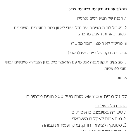
תהליך עבודה נכון עם בייס עם צבע-
1. הכנה של הציפורניים (כרגיל)
2. ניטרול לוחית הציפורן עם
נוזל ייעודי
לאיזון רמת החומציות והשומניות
וכמובן שאריות האבק מהכנה.
3.
פריימר
לא חומצי (חומר מקשר)
4. שכבה דקה של
בייס קשיח(פאוור)
5. מבצעים תיקון מבנה אנטומי עם הראבר בייס בגוון הנבחר- מייבשים ייבוש
סופי 60 שניות
6. טופ
לק ג'ל מבית Glamour מונה מעל 200 גוונים מרהיבים.
הפורמולה שלנו :
1. עשירה בפיגמנטים איכותיים
2. מותאמת לאקלים הישראלי
3. מעניקה לציפורן חוזק, ברק ועמידות גבוהה