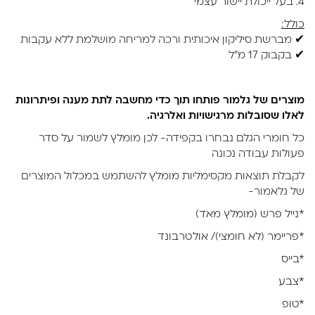
4. בעל ייכולת יישור עצמי
כולל:
✔ מברשת סיליקון איכותית ורכה למריחה מושלמת ללא עקבות
✔ בקבוק 17 מ"ל
מוצרים של גלמור פותחו תוך כדי מחשבה לתת מענה ופיתרונות
לאלו שסובלות מרגישויות ואלרגיה.
כל חומרי הגלם נבחרו בקפידה- לכן מומלץ לשמור על סדר
פעולות עבודה נכונה
לקבלת תוצאות מקסימליות מומלץ להשתמש במכלול המוצרים
של גלאמור-
*נייל פרש (מומלץ מאד)
*פריימר (לא חומצי)/ אולטרבונד
*בייס
*צבע
*טופ