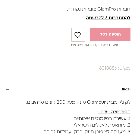
1. הכנה של הציפורניים (כרגיל)
חברות GlamPro צוברות נקודות
2. ניטרול לוחית הציפורן עם נוזל ייעודי לאיזון רמת החומציות
להתחברות / להרשמה
והשומניות וכמובן שאריות האבק מהכנה.
3. פריימר לא חומצי (חומר מקשר)
הוספה לסל
4. שכבה דקה של בייס קשיח(פאוור)
משלוח חינם בקניה מעל 399 ש”ח
5. מבצעים תיקון מבנה אנטומי עם הראבר בייס בגוון הנבחר-
מייבשים ייבוש סופי 60 שניות
מק"ט: 6018886
6. טופ
קיים ב30גוונים
בקבוק 17 מ"ל
תיאור
לק ג'ל מבית Glamour מונה מעל 200 גוונים מרהיבים.
הפורמולה שלנו :
1. עשירה בפיגמנטים איכותיים
2. מותאמת לאקלים הישראלי
3. מעניקה לציפורן חוזק, ברק ועמידות גבוהה