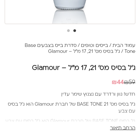
עמוד הבית
/
בייסים וטופים
/
סדרת בייס בצבעים Base
Tone
/ ג'ל בסיס מס' 21, 17 מ"ל – Glamour
ג'ל בסיס מס' 21, 17 מ"ל – Glamour
המחיר
המחיר
₪
44
₪
59
הנוכחי
המקורי
חדש! גוון ורדרד עם נצנוץ שימר עדין
היה:
הוא:
ג’ל בסיס מס’ 21 BASE TONE של חברת Glamour הוא ג’ל בסיס
₪44.
₪59.
עם צבע
גל בסיס BASE TONE של חברת Glamour הוא ג'ל בסיס עם צבע
הרחב תיאור
שמצריך לפניי שכבת בייס
תהליך עבודה נכון עם בייס עם צבע-