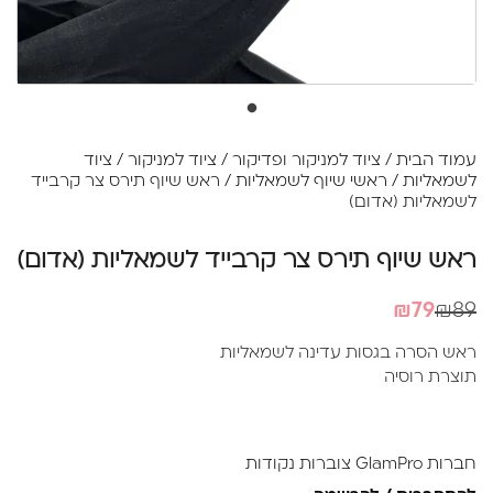
עמוד הבית
/
ציוד למניקור ופדיקור
/
ציוד למניקור
/
ציוד
לשמאליות
/
ראשי שיוף לשמאליות
/ ראש שיוף תירס צר קרבייד
לשמאליות (אדום)
ראש שיוף תירס צר קרבייד לשמאליות (אדום)
המחיר
המחיר
₪
79
₪
89
הנוכחי
המקורי
ראש הסרה בגסות עדינה לשמאליות
היה:
הוא:
תוצרת רוסיה
₪89.
₪79.
חברות GlamPro צוברות נקודות