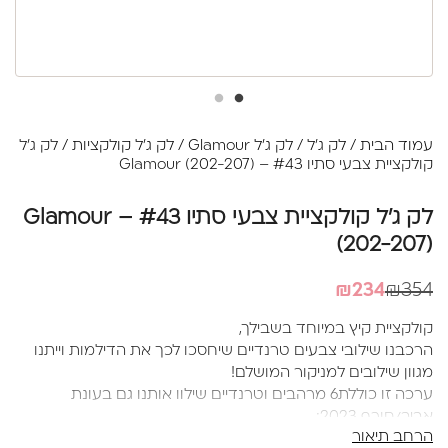
עמוד הבית
/
לק ג'ל
/
לק ג'ל Glamour
/
לק ג׳ל קולקציות
/ לק ג'ל
קולקציית צבעי סתיו #43 – Glamour (202-207)
לק ג'ל קולקציית צבעי סתיו #43 – Glamour
(202-207)
המחיר
המחיר
₪
234
₪
354
הנוכחי
המקורי
קולקציית קיץ במיוחד בשבילך,
היה:
הוא:
הרכבנו שילובי צבעים טרנדיים שיחסכו לכך את הדילמות וייתנו
₪234.
₪354.
מגוון שילובים למניקור המושלם!
ערכה זו כוללת6 מרהבים וטרנדיים שילוו אותנו גם בעונת
אביב/חורף 2023:
הרחב תיאור