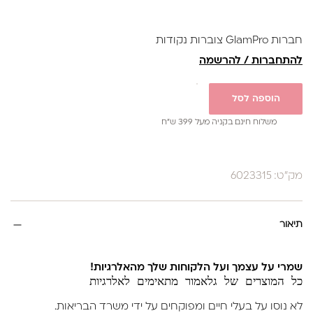
הכוללים:
NO.207|NO.206|NO.205|NO.204|NO.203|NO.202
חברות GlamPro צוברות נקודות
להתחברות / להרשמה
הוספה לסל
משלוח חינם בקניה מעל 399 ש”ח
מק"ט: 6023315
תיאור
שמרי על עצמך ועל הלקוחות שלך מהאלרגיות!
כל המוצרים של גלאמור מתאימים לאלרגיות
לא נוסו על בעלי חיים ומפוקחים על ידי משרד הבריאות.