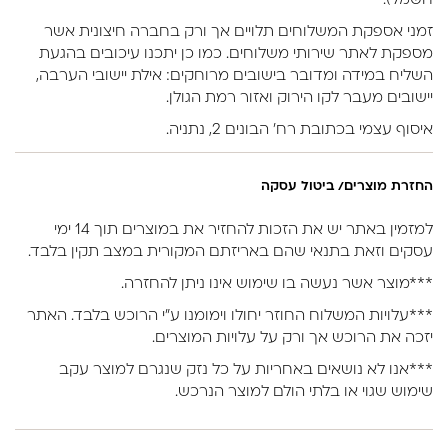
חשמל).
זמני אספקת המשלוחים תלויים אך ורק בחברה חיצונית אשר
מספקת לאתר שירותי משלוחים. כמו כן יתכנו עיכובים בהגעת
השליח במידה ומדובר בישובים מרוחקים: אילת יישובי הערבה,
יישובים מעבר לקו הירוק ואזור רמת הגולן.
איסוף עצמי בכתובת רח’ הבונים 2, נתניה.
החזרת מוצרים/ ביטול עסקה
למזמין באתר יש את הזכות להחזיר את במוצרים תוך 14 ימי
עסקים וזאת בתנאי שהם באריזתם המקורית במצב תקין בלבד.
***מוצר אשר נעשה בו שימוש אינו ניתן להחזרה.
***עלויות המשלוח החוזר יחולו וימומנו ע”י הרוכש בלבד. האתר
יזכה את הרוכש אך ורק על עלויות המוצרים.
***אנו לא נושאים באחריות על כל נזק שנגרם למוצר עקב
שימוש שגוי או בלתי הולם למוצר הנרכש.