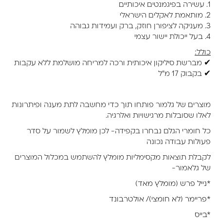
1. עשירה בפיגמנטים איכותיים
2. מותאמת לאקלים הישראלי
3. מעניקה לציפורן חוזק, ברק ועמידות גבוהה
4. בעל ייכולת יישור עצמי
כולל:
✔ מברשת סיליקון איכותית ורכה למריחה מושלמת ללא עקבות
✔ בקבוק 17 מ"ל
מוצרים של גלמור פותחו תוך כדי מחשבה לתת מענה ופיתרונות
לאלו שסובלות מרגישויות ואלרגיה.
כל חומרי הגלם נבחרו בקפידה- לכן מומלץ לשמור על סדר
פעולות עבודה נכונה
לקבלת תוצאות מקסימליות מומלץ להשתמש במכלול המוצרים
של גלאמור-
*נייל פרש (מומלץ מאד)
*פריימר (לא חומצי)/ אולטרבונד
*בייס