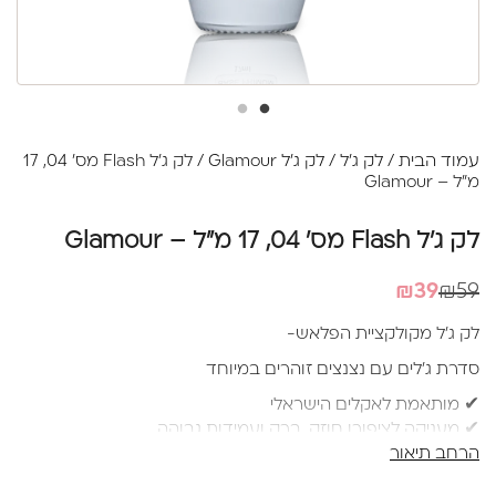
עמוד הבית
/
לק ג'ל
/
לק ג'ל Glamour
/ לק ג’ל Flash מס' 04, 17
מ”ל – Glamour
לק ג’ל Flash מס' 04, 17 מ”ל – Glamour
המחיר
המחיר
₪
39
₪
59
הנוכחי
המקורי
לק ג'ל מקולקציית הפלאש-
היה:
הוא:
סדרת ג'לים עם נצנצים זוהרים במיוחד
₪39.
₪59.
✔ מותאמת לאקלים הישראלי
✔ מעניקה לציפורן חוזק, ברק ועמידות גבוהה
הרחב תיאור
✔ בעל ייכולת יישור עצמי✔ מברשת סיליקון איכותית ורכה
למריחה מושלמת ללא עקבות