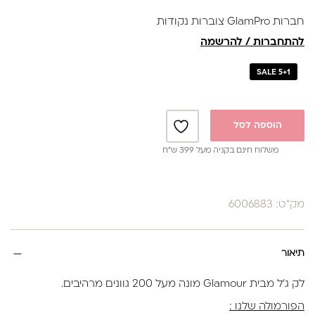
✔ בקבוק 17 מ"ל
חברות GlamPro צוברות נקודות
להתחברות / להרשמה
SALE 5+1
הוספה לסל
משלוח חינם בקניה מעל 399 ש”ח
מק"ט: 6006883
תיאור
לק ג'ל מבית Glamour מונה מעל 200 גוונים מרהיבים.
הפורמולה שלנו :