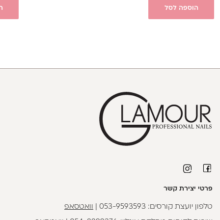
הוספה לסל
ה
פרטי יצירת קשר
טלפון יועצת קורסים:
053-9593593
|
וואטסאפ