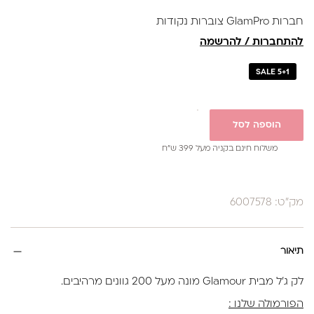
✔ בקבוק 17 מ”ל
חברות GlamPro צוברות נקודות
להתחברות / להרשמה
SALE 5+1
הוספה לסל
משלוח חינם בקניה מעל 399 ש”ח
מק"ט: 6007578
תיאור
לק ג'ל מבית Glamour מונה מעל 200 גוונים מרהיבים.
הפורמולה שלנו :