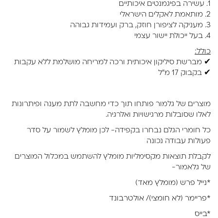
1. עשירה בפיגמנטים איכותיים
2. מותאמת לאקלים הישראלי
3. מעניקה לציפורן חוזק, ברק ועמידות גבוהה
4. בעל ייכולת יישור עצמי
כולל:
✔ מברשת סיליקון איכותית ורכה למריחה מושלמת ללא עקבות
✔ בקבוק 17 מ"ל
מוצרים של גלמור פותחו תוך כדי מחשבה לתת מענה ופיתרונות
לאלו שסובלות מרגישויות ואלרגיה.
כל חומרי הגלם נבחרו בקפידה- לכן מומלץ לשמור על סדר
פעולות עבודה נכונה
לקבלת תוצאות מקסימליות מומלץ להשתמש במכלול המוצרים
של גלאמור-
*נייל פרש (מומלץ מאד)
*פריימר (לא חומצי)/ אולטרבונד
*בייס