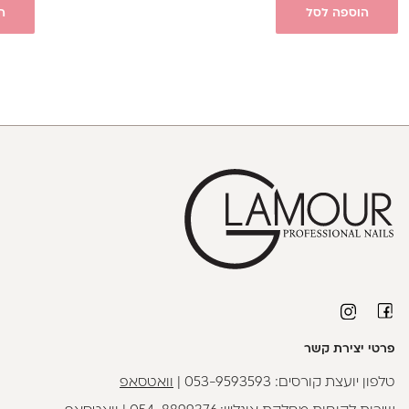
הוספה לסל
ה
פרטי יצירת קשר
טלפון יועצת קורסים:
053-9593593
|
וואטסאפ