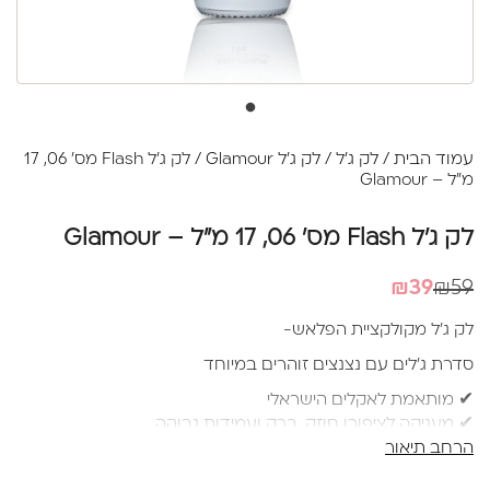
עמוד הבית
/
לק ג'ל
/
לק ג'ל Glamour
/ לק ג’ל Flash מס' 06, 17
מ”ל – Glamour
לק ג’ל Flash מס' 06, 17 מ”ל – Glamour
המחיר
המחיר
₪
39
₪
59
הנוכחי
המקורי
לק ג’ל מקולקציית הפלאש-
היה:
הוא:
סדרת ג’לים עם נצנצים זוהרים במיוחד
₪39.
₪59.
✔ מותאמת לאקלים הישראלי
✔ מעניקה לציפורן חוזק, ברק ועמידות גבוהה
הרחב תיאור
✔ בעל ייכולת יישור עצמי✔ מברשת סיליקון איכותית ורכה
למריחה מושלמת ללא עקבות