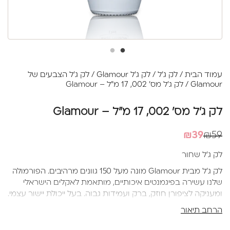
עמוד הבית
/
לק ג'ל
/
לק ג'ל Glamour
/
לק ג'ל הצבעים של
Glamour
/ לק ג'ל מס' 002, 17 מ"ל – Glamour
לק ג'ל מס' 002, 17 מ"ל – Glamour
המחיר
המחיר
₪
39
₪
59
הנוכחי
המקורי
לק ג'ל שחור
היה:
הוא:
לק ג'ל מבית Glamour מונה מעל 150 גוונים מרהיבים. הפורמולה
₪39.
₪59.
שלנו עשירה בפיגמנטים איכותיים, מותאמת לאקלים הישראלי
ומעניקה לציפורן חוזק, ברק ועמידות גבוה. בעל ייכולת יישור עצמי.
מברשת סיליקון איכותית ורכה למריחה מושלמת ללא עקבות.
הרחב תיאור
בקבוק 17 מ"ל