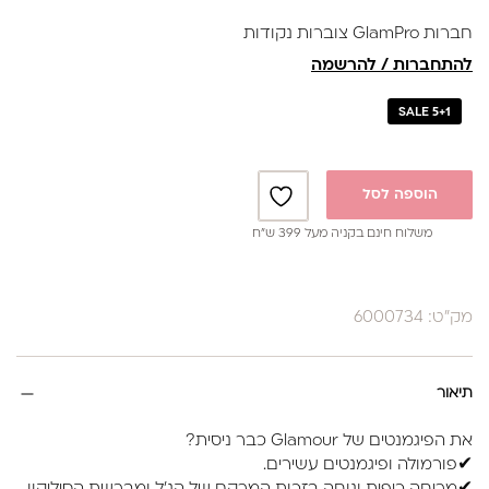
חברות GlamPro צוברות נקודות
להתחברות / להרשמה
SALE 5+1
הוספה לסל
משלוח חינם בקניה מעל 399 ש”ח
מק"ט: 6000734
תיאור
את הפיגמנטים של Glamour כבר ניסית?
✔פורמולה ופיגמנטים עשירים.