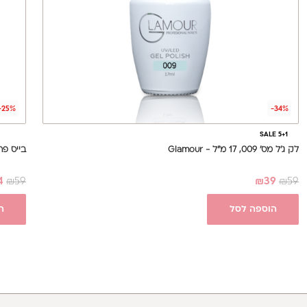
-25%
-34%
SALE 5+1
לק ג'ל מס' 009, 17 מ"ל - Glamour
בייס פרימיום 17 מ"ל - se
4
₪
59
₪
39
₪
59
הוספה לסל
ה