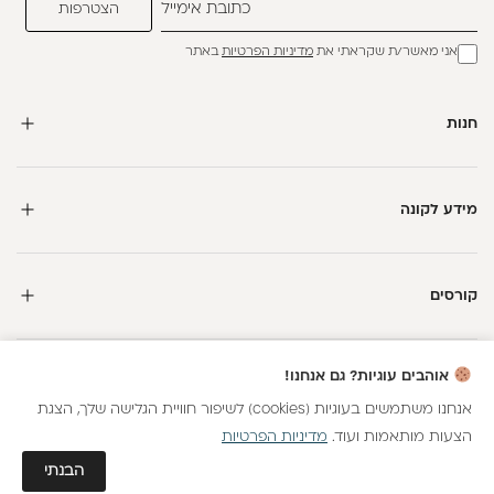
אני מאשר/ת שקראתי את
מדיניות הפרטיות
באתר
חנות
מידע לקונה
קורסים
חדשה כאן?
אוהבים עוגיות? גם אנחנו!
קבלי
15 נקודות מתנה
וצברי
5%
בנקודות
על כל קנייה
אנחנו משתמשים בעוגיות (cookies) לשיפור חוויית הגלישה שלך, הצגת
הצעות מותאמות ועוד.
מדיניות הפרטיות
כל הזכויות שמורות
הצטרפות
גלאם AI
הבנתי
חנות וירטואלית