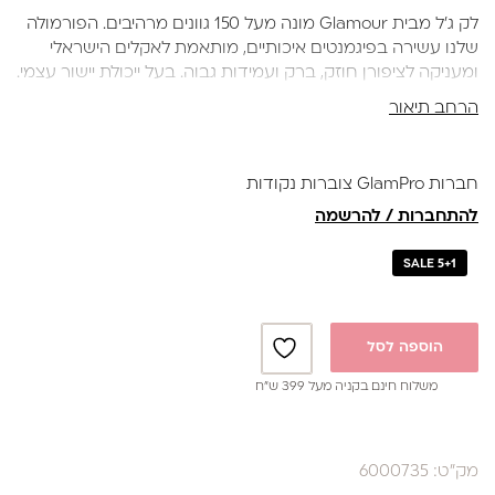
היה:
הוא:
לק ג'ל מבית Glamour מונה מעל 150 גוונים מרהיבים. הפורמולה
₪39.
₪59.
שלנו עשירה בפיגמנטים איכותיים, מותאמת לאקלים הישראלי
ומעניקה לציפורן חוזק, ברק ועמידות גבוה. בעל ייכולת יישור עצמי.
מברשת סיליקון איכותית ורכה למריחה מושלמת ללא עקבות.
הרחב תיאור
בקבוק 17 מ"ל
חברות GlamPro צוברות נקודות
להתחברות / להרשמה
SALE 5+1
הוספה לסל
משלוח חינם בקניה מעל 399 ש”ח
מק"ט: 6000735