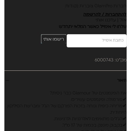
חברות GlamPro צוברות נקודות
להתחברות / להרשמה
אזל | עדכנו אותי
שלחו לי אימייל כאשר המלאי יתחדש
רישמו אותי
מק"ט: 6000743
תיאור
את הפיגמנטים של Glamour כבר ניסית?
✔פורמולה ופיגמנטים עשירים.
✔מריחה כיפית ונוחה בזכות המרקם של הג'ל ומברשת הסיליקון
הייחודית.
✔הג'לים מתאימים לאלרגניות ולרגישות.
✔בקבוק מפנק בכמות של 17 מ"ל.