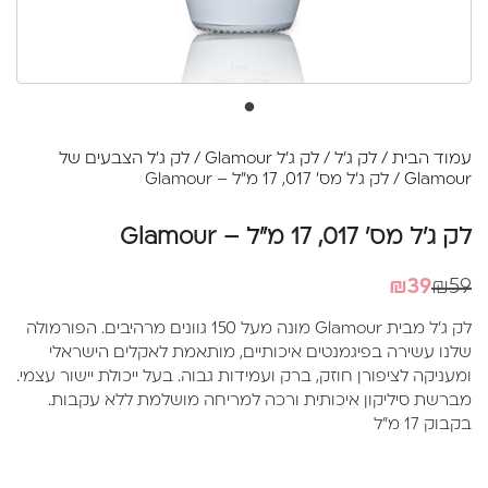
עמוד הבית
/
לק ג'ל
/
לק ג'ל Glamour
/
לק ג'ל הצבעים של
Glamour
/ לק ג'ל מס' 017, 17 מ"ל – Glamour
לק ג'ל מס' 017, 17 מ"ל – Glamour
המחיר
המחיר
₪
39
₪
59
הנוכחי
המקורי
לק ג'ל מבית Glamour מונה מעל 150 גוונים מרהיבים. הפורמולה
היה:
הוא:
שלנו עשירה בפיגמנטים איכותיים, מותאמת לאקלים הישראלי
₪39.
₪59.
ומעניקה לציפורן חוזק, ברק ועמידות גבוה. בעל ייכולת יישור עצמי.
מברשת סיליקון איכותית ורכה למריחה מושלמת ללא עקבות.
בקבוק 17 מ"ל