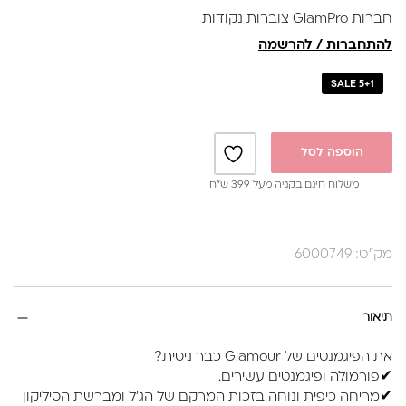
חברות GlamPro צוברות נקודות
להתחברות / להרשמה
SALE 5+1
הוספה לסל
משלוח חינם בקניה מעל 399 ש”ח
מק"ט: 6000749
תיאור
את הפיגמנטים של Glamour כבר ניסית?
✔פורמולה ופיגמנטים עשירים.
✔מריחה כיפית ונוחה בזכות המרקם של הג'ל ומברשת הסיליקון