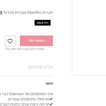
חברות GlamPro צוברות נקודות
לה
SALE 5+1
הוספה לסל
משלוח חינם בקניה מעל 399 ש”ח
מק"ט: 6000765
תיאור
את הפיגמנטים של Glamour כבר ניסית?
✔פורמולה ופיגמנטים עשירים.
✔מריחה כיפית ונוחה בזכות המרקם 