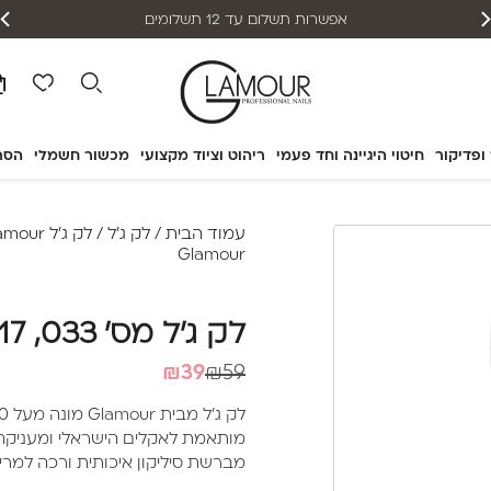
אפשרות תשלום עד 12 תשלומים
 ופדיקור
חיטוי היגיינה וחד פעמי
ריהוט וציוד מקצועי
מכשור חשמלי
הסר
עמוד הבית
/
לק ג'ל
/
לק ג'ל Glamour
Glamour
לק ג'ל מס' 033, 17 מ"ל – Glamour
המחיר
המחיר
₪
39
₪
59
הנוכחי
המקורי
היה:
הוא:
מותאמת לאקלים הישראלי ומעניקה לצ
₪39.
₪59.
מברשת סיליקון איכותית ורכה למריחה