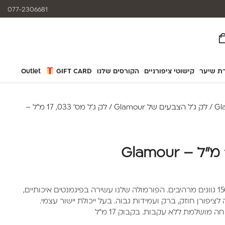
המוצרים נותנים מענה לאלרגיות
077-2306681
ת שיער
קישוטי ציפורניים
הקורסים שלנו
GIFT CARD
Outlet
/
לק ג'ל הצבעים של Glamour
/ לק ג'ל מס' 033, 17 מ"ל –
לק ג'ל מבית Glamour מונה מעל 150 גוונים מרהיבים. הפורמולה שלנו עשירה בפיגמנטים איכותיים,
יפורן חוזק, ברק ועמידות גבוה. בעל ייכולת יישור עצמי.
 מושלמת ללא עקבות. בקבוק 17 מ"ל