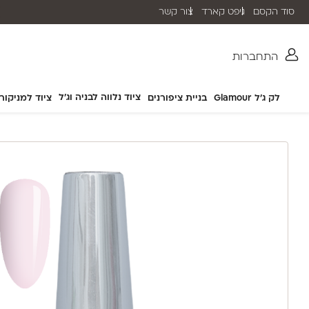
סוד הקסם
גיפט קארד
צור קשר
שליח עד הבית תוך 2-5 ימי עסקים
התחברות
ציוד נלווה לבניה וג'ל
לק ג'ל Glamour
בניית ציפורנים
ציוד למניקור