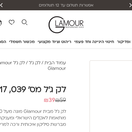
אפשרות תשלום עד 12 תשלומים
 ופדיקור
חיטוי היגיינה וחד פעמי
ריהוט וציוד מקצועי
מכשור חשמלי
הסר
עמוד הבית
/
לק ג'ל
/
לק ג'ל Glamour
Glamour
לק ג'ל מס' 039, 17 מ"ל – Glamour
המחיר
המחיר
₪
39
₪
59
הנוכחי
המקורי
היה:
הוא:
מותאמת לאקלים הישראלי ומעניקה לצ
₪39.
₪59.
מברשת סיליקון איכותית ורכה למריחה