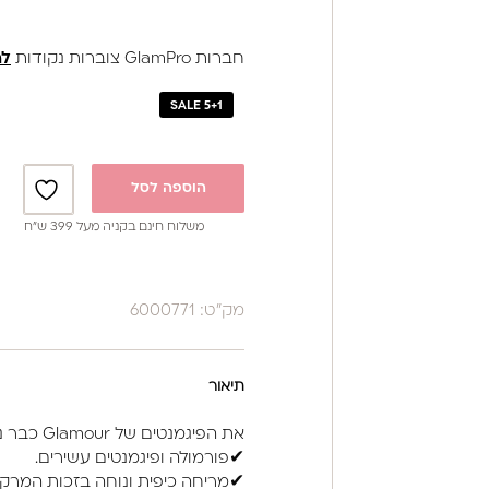
חברות GlamPro צוברות נקודות
לה
SALE 5+1
הוספה לסל
משלוח חינם בקניה מעל 399 ש”ח
מק"ט: 6000771
תיאור
את הפיגמנטים של Glamour כבר ניסית?
✔פורמולה ופיגמנטים עשירים.
✔מריחה כיפית ונוחה בזכות המרקם 