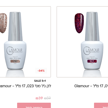
-34%
SALE 5+1
לק ג'ל מס' 023, 17 מ"ל - Glamour
₪
39
₪
59