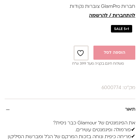
חברות GlamPro צוברות נקודות
להתחברות / להרשמה
SALE 5+1
הוספה לסל
משלוח חינם בקניה מעל 399 ש”ח
מק"ט: 6000774
תיאור
את הפיגמנטים של Glamour כבר ניסית?
✔פורמולה ופיגמנטים עשירים.
✔מריחה כיפית ונוחה בזכות המרקם של הג'ל ומברשת הסיליקון