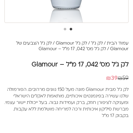
עמוד הבית
/
לק ג'ל
/
לק ג'ל Glamour
/
לק ג'ל הצבעים של
Glamour
/ לק ג'ל מס' 042, 17 מ"ל – Glamour
לק ג'ל מס' 042, 17 מ"ל – Glamour
המחיר
המחיר
₪
39
₪
59
הנוכחי
המקורי
לק ג'ל מבית Glamour מונה מעל 150 גוונים מרהיבים. הפורמולה
היה:
הוא:
שלנו עשירה בפיגמנטים איכותיים, מותאמת לאקלים הישראלי
₪39.
₪59.
ומעניקה לציפורן חוזק, ברק ועמידות גבוה. בעל ייכולת יישור עצמי.
מברשת סיליקון איכותית ורכה למריחה מושלמת ללא עקבות.
בקבוק 17 מ"ל