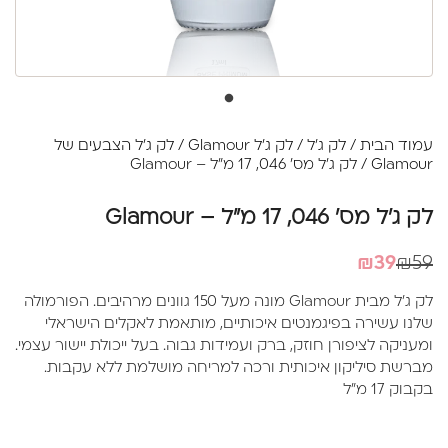
עמוד הבית
/
לק ג'ל
/
לק ג'ל Glamour
/
לק ג'ל הצבעים של
Glamour
/ לק ג'ל מס' 046, 17 מ"ל – Glamour
לק ג'ל מס' 046, 17 מ"ל – Glamour
המחיר
המחיר
₪
39
₪
59
הנוכחי
המקורי
לק ג'ל מבית Glamour מונה מעל 150 גוונים מרהיבים. הפורמולה
היה:
הוא:
שלנו עשירה בפיגמנטים איכותיים, מותאמת לאקלים הישראלי
₪39.
₪59.
ומעניקה לציפורן חוזק, ברק ועמידות גבוה. בעל ייכולת יישור עצמי.
מברשת סיליקון איכותית ורכה למריחה מושלמת ללא עקבות.
בקבוק 17 מ"ל