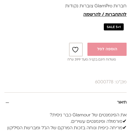
חברות GlamPro צוברות נקודות
להתחברות / להרשמה
SALE 5+1
הוספה לסל
משלוח חינם בקניה מעל 399 ש”ח
מק"ט: 6000778
תיאור
את הפיגמנטים של Glamour כבר ניסית?
✔פורמולה ופיגמנטים עשירים.
✔מריחה כיפית ונוחה בזכות המרקם של הג'ל ומברשת הסיליקון