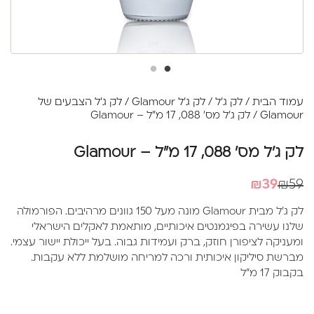
עמוד הבית
/
לק ג'ל
/
לק ג'ל Glamour
/
לק ג'ל הצבעים של
Glamour
/ לק ג'ל מס' 088, 17 מ"ל – Glamour
לק ג'ל מס' 088, 17 מ"ל – Glamour
המחיר
המחיר
₪
39
₪
59
הנוכחי
המקורי
לק ג'ל מבית Glamour מונה מעל 150 גוונים מרהיבים. הפורמולה
היה:
הוא:
שלנו עשירה בפיגמנטים איכותיים, מותאמת לאקלים הישראלי
₪39.
₪59.
ומעניקה לציפורן חוזק, ברק ועמידות גבוה. בעל ייכולת יישור עצמי.
מברשת סיליקון איכותית ורכה למריחה מושלמת ללא עקבות.
בקבוק 17 מ"ל