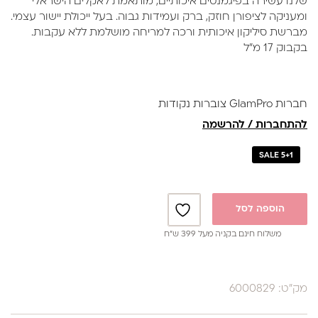
שלנו עשירה בפיגמנטים איכותיים, מותאמת לאקלים הישראלי
₪39.
₪59.
ומעניקה לציפורן חוזק, ברק ועמידות גבוה. בעל ייכולת יישור עצמי.
מברשת סיליקון איכותית ורכה למריחה מושלמת ללא עקבות.
בקבוק 17 מ"ל
חברות GlamPro צוברות נקודות
להתחברות / להרשמה
SALE 5+1
הוספה לסל
משלוח חינם בקניה מעל 399 ש”ח
מק"ט: 6000829