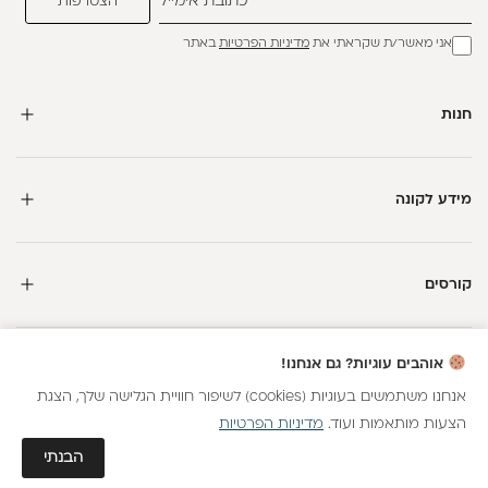
אני מאשר/ת שקראתי את
מדיניות הפרטיות
באתר
חנות
מידע לקונה
קורסים
חדשה כאן?
אוהבים עוגיות? גם אנחנו!
קבלי
15 נקודות מתנה
וצברי
5%
בנקודות
על כל קנייה
אנחנו משתמשים בעוגיות (cookies) לשיפור חוויית הגלישה שלך, הצגת
הצעות מותאמות ועוד.
מדיניות הפרטיות
כל הזכויות שמורות
הצטרפות
גלאם AI
הבנתי
חנות וירטואלית