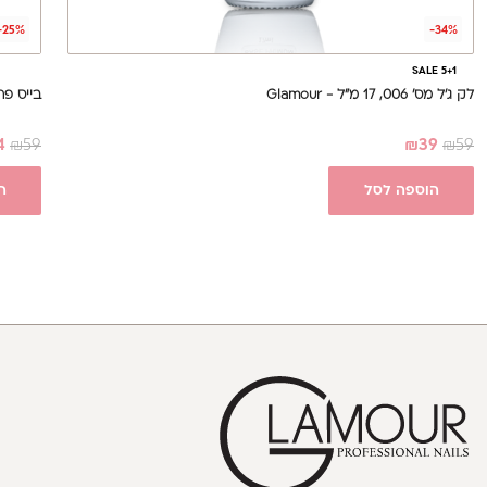
-25%
-34%
SALE 5+1
לק ג'ל מס' 006, 17 מ"ל - Glamour
בייס פרימיום 17 מ"ל - se
4
₪
59
₪
39
₪
59
הוספה לסל
ה