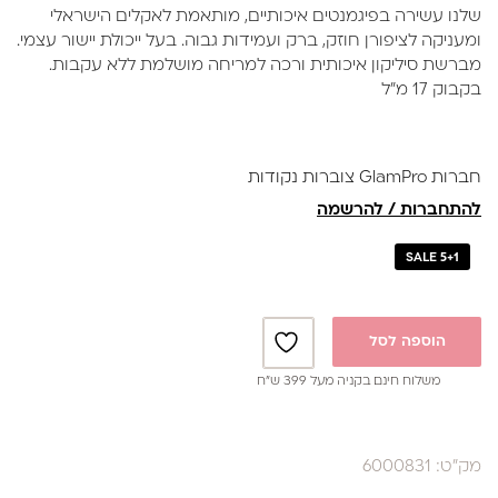
היה:
הוא:
שלנו עשירה בפיגמנטים איכותיים, מותאמת לאקלים הישראלי
₪39.
₪59.
ומעניקה לציפורן חוזק, ברק ועמידות גבוה. בעל ייכולת יישור עצמי.
מברשת סיליקון איכותית ורכה למריחה מושלמת ללא עקבות.
בקבוק 17 מ"ל
חברות GlamPro צוברות נקודות
להתחברות / להרשמה
SALE 5+1
הוספה לסל
משלוח חינם בקניה מעל 399 ש”ח
מק"ט: 6000831