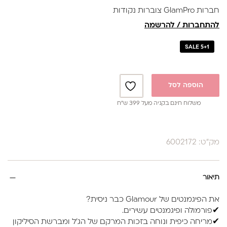
חברות GlamPro צוברות נקודות
להתחברות / להרשמה
SALE 5+1
הוספה לסל
משלוח חינם בקניה מעל 399 ש”ח
מק"ט: 6002172
תיאור
את הפיגמנטים של Glamour כבר ניסית?
✔פורמולה ופיגמנטים עשירים.
✔מריחה כיפית ונוחה בזכות המרקם של הג'ל ומברשת הסיליקון