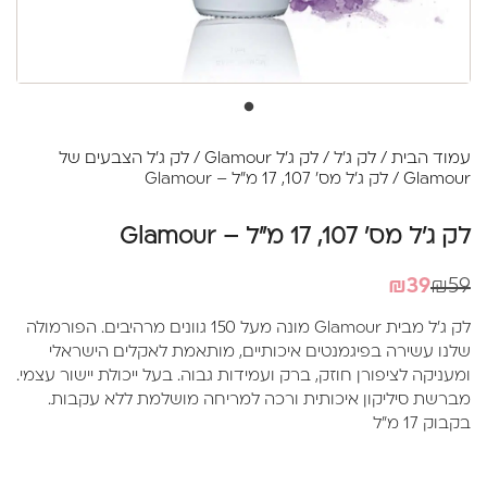
עמוד הבית
/
לק ג'ל
/
לק ג'ל Glamour
/
לק ג'ל הצבעים של
Glamour
/ לק ג'ל מס' 107, 17 מ"ל – Glamour
לק ג'ל מס' 107, 17 מ"ל – Glamour
המחיר
המחיר
₪
39
₪
59
הנוכחי
המקורי
לק ג'ל מבית Glamour מונה מעל 150 גוונים מרהיבים. הפורמולה
היה:
הוא:
שלנו עשירה בפיגמנטים איכותיים, מותאמת לאקלים הישראלי
₪39.
₪59.
ומעניקה לציפורן חוזק, ברק ועמידות גבוה. בעל ייכולת יישור עצמי.
מברשת סיליקון איכותית ורכה למריחה מושלמת ללא עקבות.
בקבוק 17 מ"ל