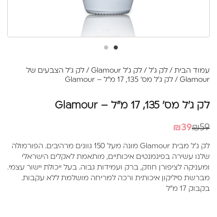
עמוד הבית
/
לק ג'ל
/
לק ג'ל Glamour
/
לק ג'ל הצבעים של
Glamour
/ לק ג'ל מס' 135, 17 מ"ל – Glamour
לק ג'ל מס' 135, 17 מ"ל – Glamour
המחיר
המחיר
₪
39
₪
59
הנוכחי
המקורי
לק ג'ל מבית Glamour מונה מעל 150 גוונים מרהיבים. הפורמולה
היה:
הוא:
שלנו עשירה בפיגמנטים איכותיים, מותאמת לאקלים הישראלי
₪39.
₪59.
ומעניקה לציפורן חוזק, ברק ועמידות גבוה. בעל ייכולת יישור עצמי.
מברשת סיליקון איכותית ורכה למריחה מושלמת ללא עקבות.
בקבוק 17 מ"ל