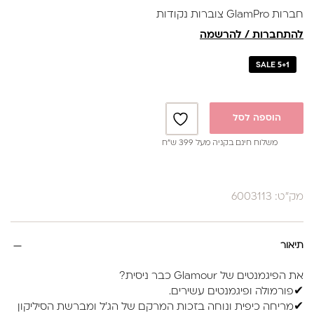
חברות GlamPro צוברות נקודות
להתחברות / להרשמה
SALE 5+1
הוספה לסל
משלוח חינם בקניה מעל 399 ש”ח
מק"ט: 6003113
תיאור
את הפיגמנטים של Glamour כבר ניסית?
✔פורמולה ופיגמנטים עשירים.
✔מריחה כיפית ונוחה בזכות המרקם של הג'ל ומברשת הסיליקון