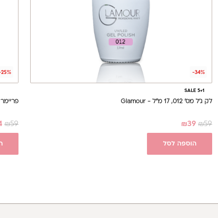
-25%
-34%
SALE 5+1
לק ג'ל מס' 012, 17 מ"ל - Glamour
פריימר לא חומ
4
₪
59
₪
39
₪
59
הוספה לסל
ה