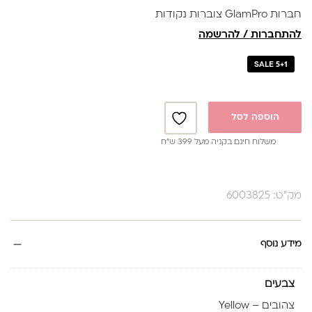
חברות GlamPro צוברות נקודות
להתחברות / להרשמה
SALE 5+1
הוספה לסל
משלוח חינם בקניה מעל 399 ש”ח
מק"ט: 6003825
מידע נוסף
צבעים
צהובים – Yellow