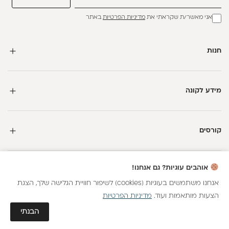
אני מאשר/ת שקראתי את
מדיניות הפרטיות
באתר
חנות
מידע לקונה
קורסים
חדשה כאן?
אוהבים עוגיות? גם אנחנו!
קבלי
15 נקודות מתנה
וצברי
5%
בנקודות
על כל קנייה
אנחנו משתמשים בעוגיות (cookies) לשיפור חוויית הגלישה שלך, הצגת
הצעות מותאמות ועוד.
מדיניות הפרטיות
כל הזכויות שמורות
הצטרפות
גלאם AI
הבנתי
חנות וירטואלית