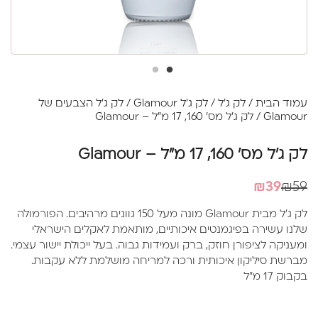
עמוד הבית
/
לק ג'ל
/
לק ג'ל Glamour
/
לק ג'ל הצבעים של
Glamour
/ לק ג'ל מס' 160, 17 מ"ל – Glamour
לק ג'ל מס' 160, 17 מ"ל – Glamour
המחיר
המחיר
₪
39
₪
59
הנוכחי
המקורי
לק ג'ל מבית Glamour מונה מעל 150 גוונים מרהיבים. הפורמולה
היה:
הוא:
שלנו עשירה בפיגמנטים איכותיים, מותאמת לאקלים הישראלי
₪39.
₪59.
ומעניקה לציפורן חוזק, ברק ועמידות גבוה. בעל ייכולת יישור עצמי.
מברשת סיליקון איכותית ורכה למריחה מושלמת ללא עקבות.
בקבוק 17 מ"ל