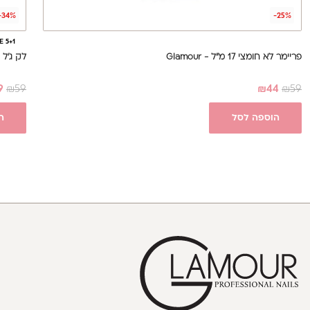
-34%
-25%
E 5+1
פריימר לא חומצי 17 מ"ל - Glamour
לק ג'ל מס' 018, 17 מ
9
₪
59
₪
44
₪
59
הוספה לסל
ה