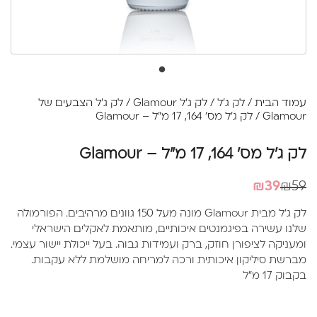
עמוד הבית
/
לק ג'ל
/
לק ג'ל Glamour
/
לק ג'ל הצבעים של
Glamour
/ לק ג'ל מס' 164, 17 מ"ל – Glamour
לק ג'ל מס' 164, 17 מ"ל – Glamour
המחיר
המחיר
₪
39
₪
59
הנוכחי
המקורי
לק ג'ל מבית Glamour מונה מעל 150 גוונים מרהיבים. הפורמולה
היה:
הוא:
שלנו עשירה בפיגמנטים איכותיים, מותאמת לאקלים הישראלי
₪39.
₪59.
ומעניקה לציפורן חוזק, ברק ועמידות גבוה. בעל ייכולת יישור עצמי.
מברשת סיליקון איכותית ורכה למריחה מושלמת ללא עקבות.
בקבוק 17 מ"ל