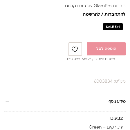
חברות GlamPro צוברות נקודות
להתחברות / להרשמה
SALE 5+1
הוספה לסל
משלוח חינם בקניה מעל 399 ש”ח
מק"ט: 6003834
מידע נוסף
צבעים
ירקרקים – Green