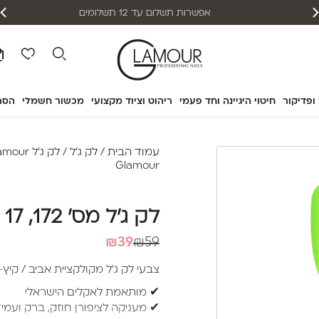
אפשרות תשלום עד 12 תשלומים
 ופדיקור
חיטוי היגיינה וחד פעמי
ריהוט וציוד מקצועי
מכשור חשמלי
הסר
עמוד הבית
/
לק ג'ל
/
לק ג'ל Glamour
Glamour
לק ג'ל מס' 172, 17 מ"ל – Glamour
המחיר
המחיר
₪
39
₪
59
הנוכחי
המקורי
צבעי לק ג’ל מקולקציית אביב / קיץ- 022
היה:
הוא:
✔ מותאמת לאקלים הישראלי
₪39.
₪59.
✔ מעניקה לציפורן חוזק, ברק ועמי