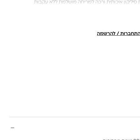
 סיליקון איכותית ורכה למריחה מושלמת ללא עקבות
תחברות / להרשמה