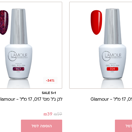
-34%
SALE 5+1
לק ג'ל מס' 017, 17 מ"ל - Glamour
₪
39
₪
59
סל
הוספה לסל