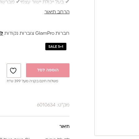
✔ בעל ייכולת יישור עצמי✔ מברשת
✔ בקבוק 17 מ”ל
הרחב תיאור
נותן מענה לאלרגיות
באישור משרד הבריאות
חברות GlamPro צוברות נקודות
לה
SALE 5+1
הוספה לסל
משלוח חינם בקניה מעל 399 ש”ח
מק"ט: 6010634
תיאור