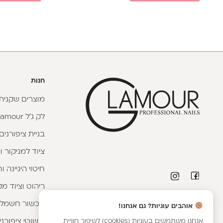
חנות
מוצרים שקניתי
לק ג'ל Glamour
בניית ציפורנים
ציוד למניקור ו
חיטוי היגיינה 
ריהוט וציוד מק
פרטי יצירת קשר
מכשור חשמלי
אוהבים עוגיות? גם אנחנו!
טלפון יועצת קורסים:
053-9593593
|
וואטסאפ
אנחנו משתמשים בעוגיות (cookies) לשיפור חוויית
קישוטי ציפורני