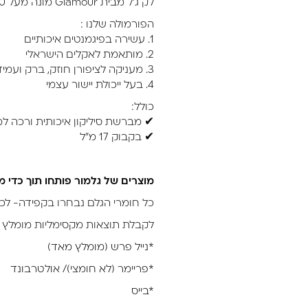
לק ג’ל מבית Glamour מונה מעל 200 גוונים מרהיבים.
הפורמולה שלנו :
1. עשירה בפיגמנטים איכותיים
2. מותאמת לאקלים הישראלי
3. מעניקה לציפורן חוזק, ברק ועמידות גבוהה
4. בעל ייכולת יישור עצמי
כולל:
✔ מברשת סיליקון איכותית ורכה 
✔ בקבוק 17 מ”ל
מוצרים של גלמור פותחו תוך כדי מ
כל חומרי הגלם נבחרו בקפידה- לכן
לקבלת תוצאות מקסימליות מומלץ 
*נייל פרש (מומלץ מאד)
*פריימר (לא חומצי)/ אולטרבונד
*בייס