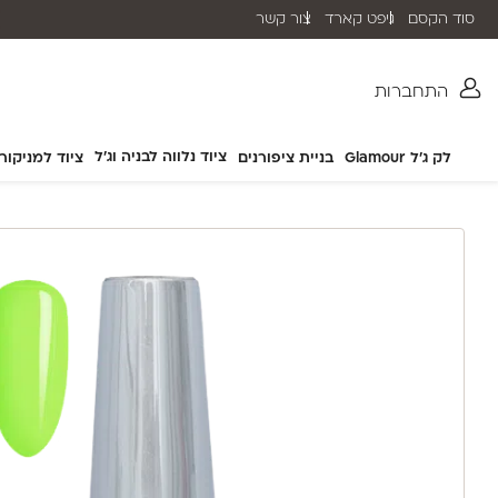
סוד הקסם
גיפט קארד
צור קשר
שליח עד הבית תוך 2-5 ימי עסקים
התחברות
ציוד נלווה לבניה וג'ל
לק ג'ל Glamour
בניית ציפורנים
ציוד למניקור