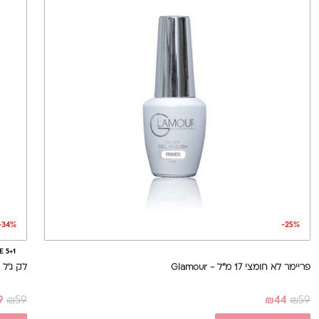
-34%
-25%
E 5+1
פריימר לא חומצי 17 מ"ל - Glamour
לק ג'ל מס' 003, 17 מ
9
₪
59
₪
44
₪
59