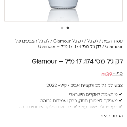
עמוד הבית
/
לק ג'ל
/
לק ג'ל Glamour
/
לק ג'ל הצבעים של
Glamour
/ לק ג'ל מס' 174, 17 מ"ל – Glamour
לק ג'ל מס' 174, 17 מ"ל – Glamour
המחיר
המחיר
₪
39
₪
59
הנוכחי
המקורי
צבעי לק ג’ל מקולקציית אביב / קיץ- 2022
היה:
הוא:
✔ מותאמת לאקלים הישראלי
₪39.
₪59.
✔ מעניקה לציפורן חוזק, ברק ועמידות גבוהה
✔ בעל ייכולת יישור עצמי✔ מברשת סיליקון איכותית ורכה
למריחה מושלמת ללא עקבות
הרחב תיאור
✔ בקבוק 17 מ”ל