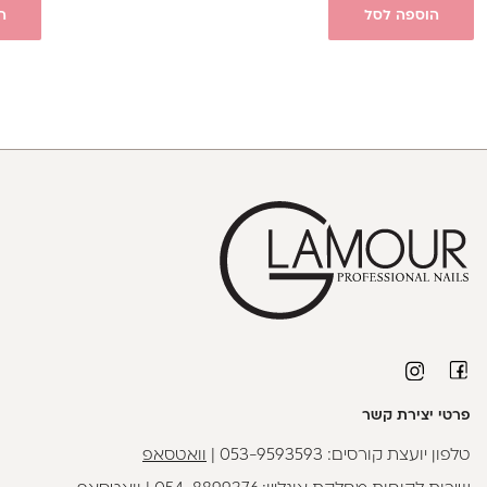
הוספה לסל
ה
פרטי יצירת קשר
טלפון יועצת קורסים:
053-9593593
|
וואטסאפ