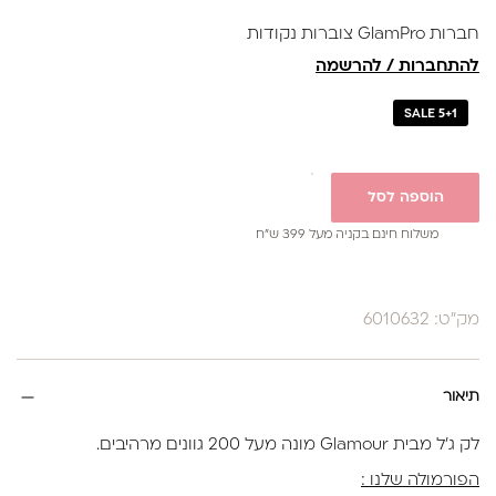
נותן מענה לאלרגיות
חברות GlamPro צוברות נקודות
באישור משרד הבריאות
להתחברות / להרשמה
SALE 5+1
הוספה לסל
משלוח חינם בקניה מעל 399 ש”ח
מק"ט: 6010632
תיאור
לק ג'ל מבית Glamour מונה מעל 200 גוונים מרהיבים.
הפורמולה שלנו :