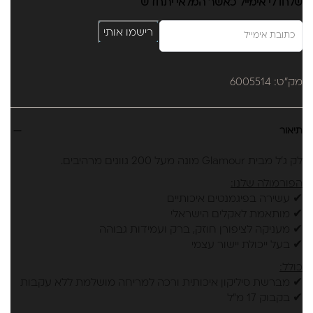
שלחו לי אימייל כאשר המלאי יתחדש
רישמו אותי
מק"ט: 6005514
תיאור
לק ג'ל מבית Glamour מונה מעל 200 גוונים מרהיבים.
הפורמולה שלנו:
✔ עשירה בפיגמנטים איכותיים
✔ מותאמת לאקלים הישראלי
✔ מעניקה לציפורן חוזק, ברק ועמידות גבוהה
✔ בעל ייכולת יישור עצמי
כולל:
✔ מברשת סיליקון איכותית ורכה למריחה מושלמת ללא עקבות
✔ בקבוק 17 מ"ל