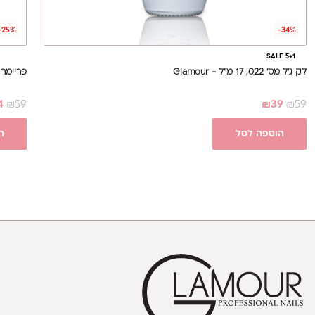
-25%
-34%
SALE 5+1
לק ג'ל מס' 022, 17 מ"ל - Glamour
פריימר לא חומ
4
₪
59
₪
39
₪
59
הוספה לסל
ה