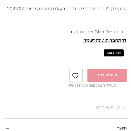
הנוכחי
המקורי
צבעי לק ג'ל בגוונים הכי טרנדיים בעולם האופנה לשנת 2021/22
היה:
הוא:
₪39.
₪59.
חברות GlamPro צוברות נקודות
להתחברות / להרשמה
SALE 5+1
הוספה לסל
משלוח חינם בקניה מעל 399 ש”ח
מק"ט: 6005518
תיאור