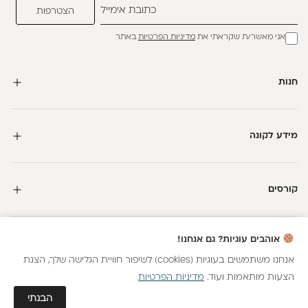
אני מאשר/ת שקראתי את
מדיניות הפרטיות
באתר
חנות
מידע לקונה
קורסים
חדשה כאן?
אוהבים עוגיות? גם אנחנו!
קבלי
15 נקודות מתנה
וצברי
5%
בנקודות
על כל קנייה
אנחנו משתמשים בעוגיות (cookies) לשיפור חוויית הגלישה שלך, הצגת
הצעות מותאמות ועוד.
מדיניות הפרטיות
כל הזכויות שמורות
הצטרפות
גלאם AI
הבנתי
חנות וירטואלית