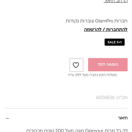
הרחב תיאור
✔ בקבוק 17 מ"ל
חברות GlamPro צוברות נקודות
להתחברות / להרשמה
SALE 5+1
הוספה לסל
משלוח חינם בקניה מעל 399 ש”ח
מק"ט: 6006836
תיאור
לק ג'ל מבית Glamour מונה מעל 200 גוונים מרהיבים.