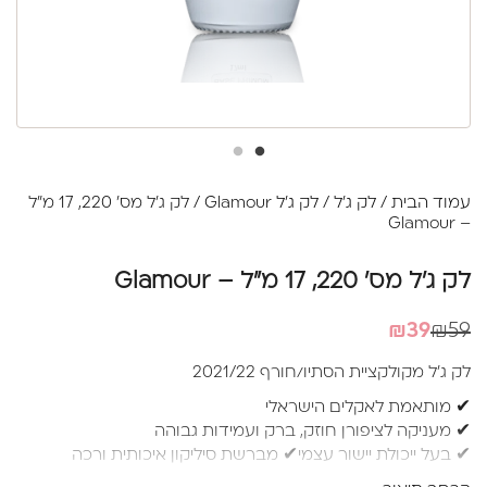
עמוד הבית
/
לק ג'ל
/
לק ג'ל Glamour
/ לק ג'ל מס' 220, 17 מ"ל
– Glamour
לק ג'ל מס' 220, 17 מ"ל – Glamour
המחיר
המחיר
₪
39
₪
59
הנוכחי
המקורי
לק ג'ל מקולקציית הסתיו/חורף 2021/22
היה:
הוא:
✔ מותאמת לאקלים הישראלי
₪39.
₪59.
✔ מעניקה לציפורן חוזק, ברק ועמידות גבוהה
✔ בעל ייכולת יישור עצמי✔ מברשת סיליקון איכותית ורכה
למריחה מושלמת ללא עקבות