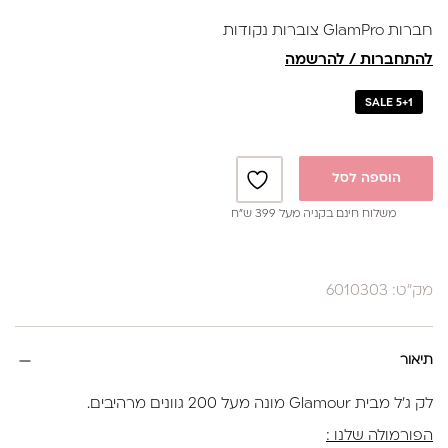
נותנן מענה לאלרגיות
חברות GlamPro צוברות נקודות
באישור משרד הבריאות
להתחברות / להרשמה
SALE 5+1
הוספה לסל
משלוח חינם בקניה מעל 399 ש”ח
מק"ט: 6010303
תיאור
לק ג'ל מבית Glamour מונה מעל 200 גוונים מרהיבים.
הפורמולה שלנו :