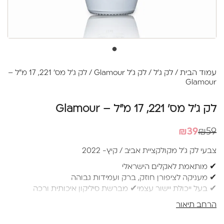
עמוד הבית
/
לק ג'ל
/
לק ג'ל Glamour
/ לק ג'ל מס' 221, 17 מ"ל –
Glamour
לק ג'ל מס' 221, 17 מ"ל – Glamour
המחיר
המחיר
₪
39
₪
59
הנוכחי
המקורי
צבעי לק ג'ל מקולקציית אביב / קיץ- 2022
היה:
הוא:
✔ מותאמת לאקלים הישראלי
₪39.
₪59.
✔ מעניקה לציפורן חוזק, ברק ועמידות גבוהה
✔ בעל ייכולת יישור עצמי✔ מברשת סיליקון איכותית ורכה
למריחה מושלמת ללא עקבות
הרחב תיאור
✔ בקבוק 17 מ"ל