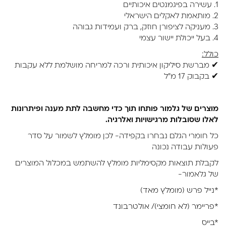
1. עשירה בפיגמנטים איכותיים
2. מותאמת לאקלים הישראלי
3. מעניקה לציפורן חוזק, ברק ועמידות גבוהה
4. בעל ייכולת יישור עצמי
כולל:
✔ מברשת סיליקון איכותית ורכה למריחה מושלמת ללא עקבות
✔ בקבוק 17 מ"ל
מוצרים של גלמור פותחו תוך כדי מחשבה לתת מענה ופיתרונות
לאלו שסובלות מרגישויות ואלרגיה.
כל חומרי הגלם נבחרו בקפידה- לכן מומלץ לשמור על סדר
פעולות עבודה נכונה
לקבלת תוצאות מקסימליות מומלץ להשתמש במכלול המוצרים
של גלאמור-
*נייל פרש (מומלץ מאד)
*פריימר (לא חומצי)/ אולטרבונד
*בייס