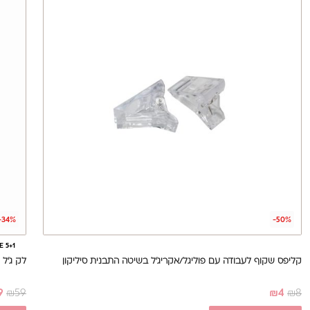
-34%
-50%
E 5+1
קליפס שקוף לעבודה עם פוליגל/אקריג'ל בשיטה התבנית סיליקון
לק ג'ל מס' 224, 17 מ
9
₪
59
₪
4
₪
8