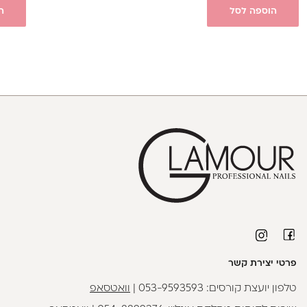
הוספה לסל
ה
פרטי יצירת קשר
טלפון יועצת קורסים:
053-9593593
|
וואטסאפ