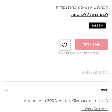
נותנת מענה לאלרגיות
חברות GlamPro צוברות נקודות
באישור משרד הבריאות
להתחברות / להרשמה
SALE 5+1
הוספה לסל
משלוח חינם בקניה מעל 399 ש”ח
מק"ט: 6012958
תיאור
לק ג'ל מבית Glamour מונה מעל 200 גוונים מרהיבים.
הפורמולה שלנו :