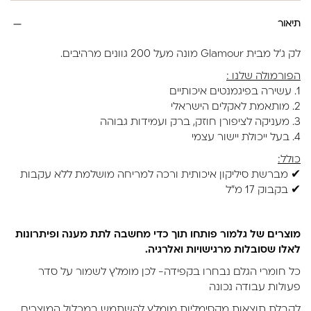
תיאור
לק ג'ל מבית Glamour מונה מעל 200 גוונים מרהיבים.
הפורמולה שלנו :
1. עשירה בפיגמנטים איכותיים
2. מותאמת לאקלים הישראלי
3. מעניקה לציפורן חוזק, ברק ועמידות גבוהה
4. בעל ייכולת יישור עצמי
כולל:
✔ מברשת סיליקון איכותית ורכה למריחה מושלמת ללא עקבות
✔ בקבוק 17 מ"ל
מוצרים של גלמור פותחו תוך כדי מחשבה לתת מענה ופיתרונות
לאלו שסובלות מרגישויות ואלרגיה.
כל חומרי הגלם נבחרו בקפידה- לכן מומלץ לשמור על סדר
פעולות עבודה נכונה
לקבלת תוצאות מקסימליות מומלץ להשתמש במכלול המוצרים