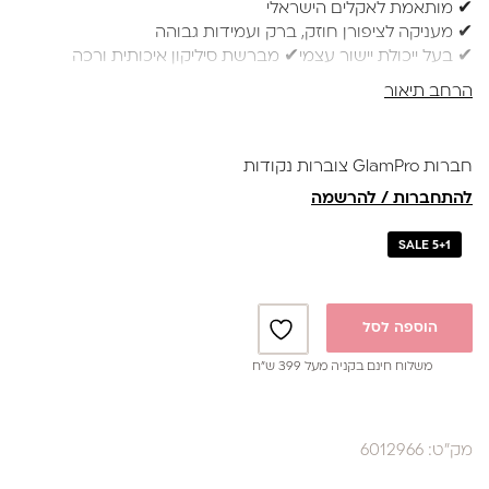
✔ מותאמת לאקלים הישראלי
₪39.
₪59.
✔ מעניקה לציפורן חוזק, ברק ועמידות גבוהה
✔ בעל ייכולת יישור עצמי✔ מברשת סיליקון איכותית ורכה
למריחה מושלמת ללא עקבות
הרחב תיאור
✔ בקבוק 17 מ"ל
נותנת מענה לאלרגיות
חברות GlamPro צוברות נקודות
באישור משרד הבריאות
להתחברות / להרשמה
SALE 5+1
הוספה לסל
משלוח חינם בקניה מעל 399 ש”ח
מק"ט: 6012966