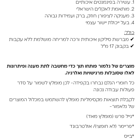
1. עשירה בפיגמנטים איכותיים
2. מותאמת לאקלים הישראלי
3. מעניקה לציפורן חוזק, ברק ועמידות גבוהה
4. בעל ייכולת יישור עצמי
כולל:
✔ מברשת סיליקון איכותית ורכה למריחה מושלמת ללא עקבות
✔ בקבוק 17 מ"ל
מוצרים של גלמור פותחו תוך כדי מחשבה לתת מענה ופיתרונות
לאלו שסובלות מרגישויות ואלרגיה.
כל חומרי הגלם נבחרו בקפידה- לכן מומלץ לשמור על סדר
פעולות עבודה נכונה
לקבלת תוצאות מקסימליות מומלץ להשתמש במכלול המוצרים
של גלאמור-
*נייל פרש (מומלץ מאד)
*פריימר (לא חומצי)/ אולטרבונד
*בייס