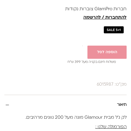
נותנת מענה לאלרגיות
חברות GlamPro צוברות נקודות
באישור משרד הבריאות
להתחברות / להרשמה
SALE 5+1
הוספה לסל
משלוח חינם בקניה מעל 399 ש”ח
מק"ט: 6015987
תיאור
לק ג'ל מבית Glamour מונה מעל 200 גוונים מרהיבים.
הפורמולה שלנו :