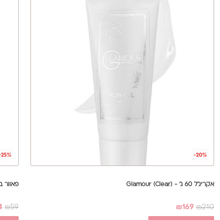
-25%
-20%
אקריג'ל 60 ג' - Glamour (Clear)
פאוור בייס 17 מ"ל - r Base
4
₪
59
₪
169
₪
210