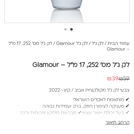
עמוד הבית
/
לק ג'ל
/
לק ג'ל Glamour
/ לק ג'ל מס' 252, 17 מ"ל
– Glamour
לק ג'ל מס' 252, 17 מ"ל – Glamour
המחיר
המחיר
₪
39
₪
59
הנוכחי
המקורי
צבעי לק ג'ל מקולקציית אביב / קיץ- 2022
היה:
הוא:
✔ מותאמת לאקלים הישראלי
₪39.
₪59.
✔ מעניקה לציפורן חוזק, ברק ועמידות גבוהה
✔ בעל ייכולת יישור עצמי✔ מברשת סיליקון איכותית ורכה
למריחה מושלמת ללא עקבות
הרחב תיאור
✔ בקבוק 17 מ"ל