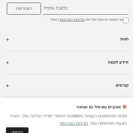
אני מאשר/ת שקראתי את
מדיניות הפרטיות
באתר
חנות
מידע לקונה
קורסים
חדשה כאן?
אוהבים עוגיות? גם אנחנו!
קבלי
15 נקודות מתנה
וצברי
5%
בנקודות
על כל קנייה
אנחנו משתמשים בעוגיות (cookies) לשיפור חוויית הגלישה שלך, הצגת
הצעות מותאמות ועוד.
מדיניות הפרטיות
כל הזכויות שמורות
הצטרפות
הבנתי