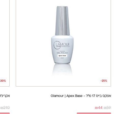
-20%
-25%
אפקס בייס 17 מ"ל - Glamour | Apex Base
אקריג'ל 60 ג' - mour (Clear
₪
210
₪
44
₪
59