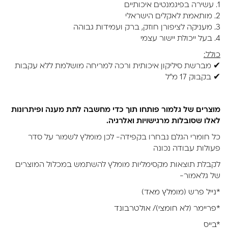
1. עשירה בפיגמנטים איכותיים
2. מותאמת לאקלים הישראלי
3. מעניקה לציפורן חוזק, ברק ועמידות גבוהה
4. בעל ייכולת יישור עצמי
כולל:
✔ מברשת סיליקון איכותית ורכה למריחה מושלמת ללא עקבות
✔ בקבוק 17 מ"ל
מוצרים של גלמור פותחו תוך כדי מחשבה לתת מענה ופיתרונות
לאלו שסובלות מרגישויות ואלרגיה.
כל חומרי הגלם נבחרו בקפידה- לכן מומלץ לשמור על סדר
פעולות עבודה נכונה
לקבלת תוצאות מקסימליות מומלץ להשתמש במכלול המוצרים
של גלאמור-
*נייל פרש (מומלץ מאד)
*פריימר (לא חומצי)/ אולטרבונד
*בייס