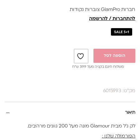
נותנת מענה לאלרגיות
חברות GlamPro צוברות נקודות
באישור משרד הבריאות
להתחברות / להרשמה
SALE 5+1
הוספה לסל
משלוח חינם בקניה מעל 399 ש”ח
מק"ט: 6015993
תיאור
לק ג'ל מבית Glamour מונה מעל 200 גוונים מרהיבים.
הפורמולה שלנו :