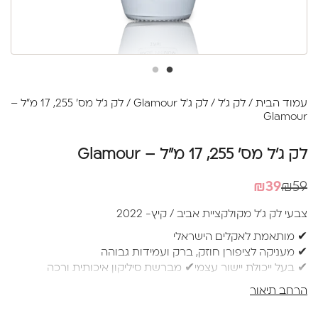
עמוד הבית
/
לק ג'ל
/
לק ג'ל Glamour
/ לק ג'ל מס' 255, 17 מ"ל –
Glamour
לק ג'ל מס' 255, 17 מ"ל – Glamour
המחיר
המחיר
₪
39
₪
59
הנוכחי
המקורי
צבעי לק ג'ל מקולקציית אביב / קיץ- 2022
היה:
הוא:
✔ מותאמת לאקלים הישראלי
₪39.
₪59.
✔ מעניקה לציפורן חוזק, ברק ועמידות גבוהה
✔ בעל ייכולת יישור עצמי✔ מברשת סיליקון איכותית ורכה
למריחה מושלמת ללא עקבות
הרחב תיאור
✔ בקבוק 17 מ"ל