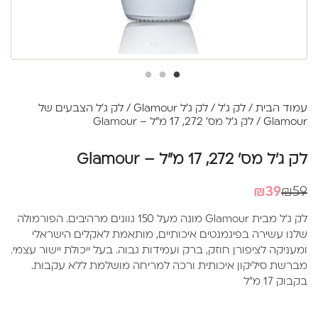
עמוד הבית
/
לק ג'ל
/
לק ג'ל Glamour
/
לק ג'ל הצבעים של
Glamour
/ לק ג'ל מס' 272, 17 מ"ל – Glamour
לק ג'ל מס' 272, 17 מ"ל – Glamour
המחיר
המחיר
₪
39
₪
59
הנוכחי
המקורי
לק ג'ל מבית Glamour מונה מעל 150 גוונים מרהיבים. הפורמולה
היה:
הוא:
שלנו עשירה בפיגמנטים איכותיים, מותאמת לאקלים הישראלי
₪39.
₪59.
ומעניקה לציפורן חוזק, ברק ועמידות גבוה. בעל ייכולת יישור עצמי.
מברשת סיליקון איכותית ורכה למריחה מושלמת ללא עקבות.
בקבוק 17 מ"ל