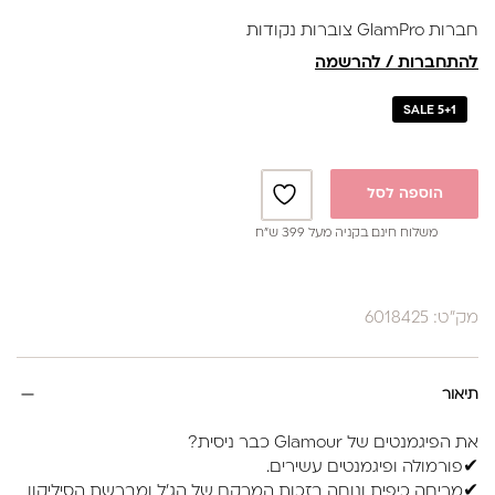
חברות GlamPro צוברות נקודות
להתחברות / להרשמה
SALE 5+1
הוספה לסל
משלוח חינם בקניה מעל 399 ש”ח
מק"ט: 6018425
תיאור
את הפיגמנטים של Glamour כבר ניסית?
✔פורמולה ופיגמנטים עשירים.
✔מריחה כיפית ונוחה בזכות המרקם של הג'ל ומברשת הסיליקון