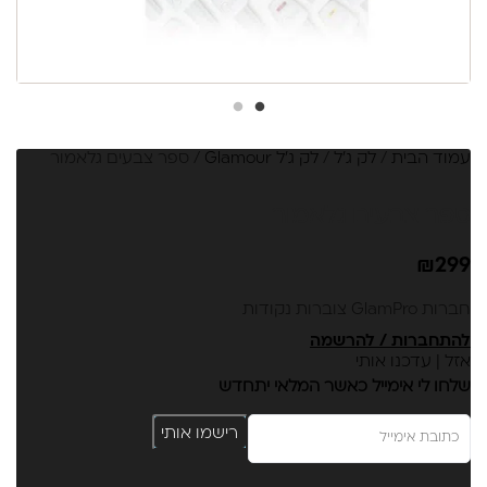
עמוד הבית
/
לק ג'ל
/
לק ג'ל Glamour
/ ספר צבעים גלאמור
ספר צבעים גלאמור
₪
299
חברות GlamPro צוברות נקודות
להתחברות / להרשמה
אזל | עדכנו אותי
שלחו לי אימייל כאשר המלאי יתחדש
רישמו אותי