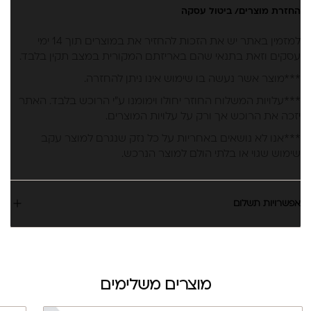
החזרת מוצרים/ ביטול עסקה
למזמין באתר יש את הזכות להחזיר את במוצרים תוך 14 ימי
עסקים וזאת בתנאי שהם באריזתם המקורית במצב תקין בלבד.
***מוצר אשר נעשה בו שימוש אינו ניתן להחזרה.
***עלויות המשלוח החוזר יחולו וימומנו ע”י הרוכש בלבד. האתר
יזכה את הרוכש אך ורק על עלויות המוצרים.
***אנו לא נושאים באחריות על כל נזק שנגרם למוצר עקב
שימוש שגוי או בלתי הולם למוצר הנרכש.
אפשרויות תשלום
מוצרים משלימים