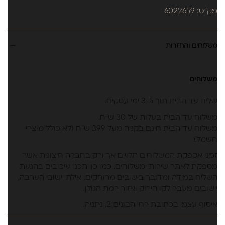
מק"ט: 6022659
משלוחים והחזרות
משלוחים
שליח עד הבית תוך 3-5 ימי עסקים.
משלוח עד הבית בעלות של 30 ש״ח.
משלוח עד הבית חינם בקניה מעל 399 ש״ח (לא כולל מוצרי
חשמל).
זמני אספקת המשלוחים תלויים אך ורק בחברה חיצונית אשר
מספקת לאתר שירותי משלוחים. כמו כן יתכנו עיכובים בהגעת
השליח במידה ומדובר בישובים מרוחקים: אילת יישובי הערבה,
יישובים מעבר לקו הירוק ואזור רמת הגולן.
איסוף עצמי בכתובת רח’ הבונים 2, נתניה.