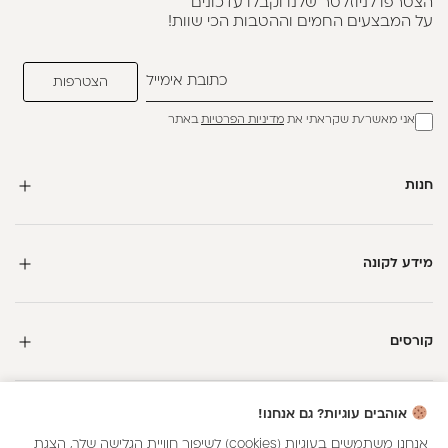
הצטרפו לניוזלטר שלנו וקבלו עדכונים
על המבצעים החמים וההטבות הכי שוות!
אני מאשר/ת שקראתי את
מדיניות הפרטיות
באתר
חנות
מידע לקונה
קורסים
חדשה כאן?
אוהבים עוגיות? גם אנחנו!
קבלי
15 נקודות מתנה
וצברי
5%
בנקודות
על כל קנייה
אנחנו משתמשים בעוגיות (cookies) לשיפור חוויית הגלישה שלך, הצגת