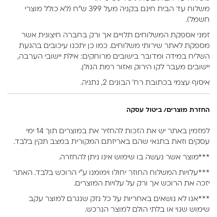
משלוח עד הבית חינם בקניה מעל 399 ש״ח (לא כולל מוצרי
חשמל).
זמני אספקת המשלוחים תלויים אך ורק בחברה חיצונית אשר
מספקת לאתר שירותי משלוחים. כמו כן יתכנו עיכובים בהגעת
השליח במידה ומדובר בישובים מרוחקים: אילת יישובי הערבה,
יישובים מעבר לקו הירוק ואזור רמת הגולן.
איסוף עצמי בכתובת רח’ הבונים 2, נתניה.
החזרת מוצרים/ ביטול עסקה
למזמין באתר יש את הזכות להחזיר את במוצרים תוך 14 ימי
עסקים וזאת בתנאי שהם באריזתם המקורית במצב תקין בלבד.
***מוצר אשר נעשה בו שימוש אינו ניתן להחזרה.
***עלויות המשלוח החוזר יחולו וימומנו ע”י הרוכש בלבד. האתר
יזכה את הרוכש אך ורק על עלויות המוצרים.
***אנו לא נושאים באחריות על כל נזק שנגרם למוצר עקב
שימוש שגוי או בלתי הולם למוצר הנרכש.