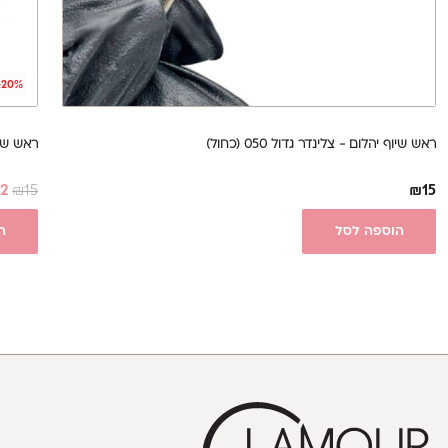
-20%
ראש שיוף יהלום - צלינדר גדול 050 (כחול)
ראש שיוף י
12
₪
15
₪
15
הוספה לסל
ה