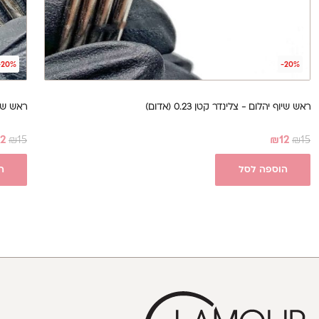
-20%
-20%
ראש שיוף יהלום - צלינדר קטן 0.23 (אדום)
ראש שיוף י
12
₪
15
₪
12
₪
15
הוספה לסל
ה