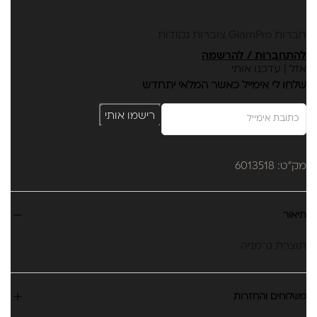
תוצרת גרמניה
חברות GlamPro צוברות נקודות
להתחברות / להרשמה
אזל | עדכנו אותי
שלחו לי אימייל כאשר המלאי יתחדש
רישמו אותי
מק"ט: 6013518
תיאור
תוצרת גרמניה
משלוחים והחזרות