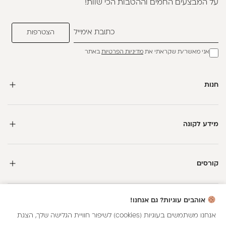
על המבצעים החמים וההטבות הכי שוות!
אני מאשר/ת שקראתי את
מדיניות הפרטיות
באתר
חנות
מידע לקונה
קורסים
חדשה כאן?
אוהבים עוגיות? גם אנחנו!
קבלי
15 נקודות מתנה
וצברי
5%
בנקודות
על כל קנייה
אנחנו משתמשים בעוגיות (cookies) לשיפור חוויית הגלישה שלך, הצגת