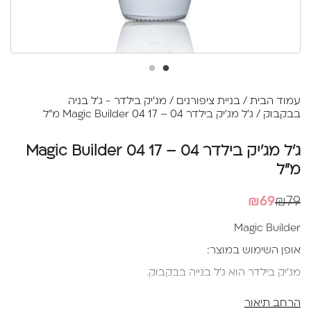
עמוד הבית
/
בניית ציפורנים
/
מג'יק בילדר - ג'ל בניה
בבקבוק
/ ג'ל מג'יק בילדר 04 – Magic Builder 04 17 מ"ל
ג'ל מג'יק בילדר 04 – Magic Builder 04 17
מ"ל
המחיר
המחיר
₪
69
₪
79
הנוכחי
המקורי
Magic Builder
היה:
הוא:
אופן השימוש במוצר:
₪79.
₪69.
מג'יק בילדר הוא ג'ל בנייה בבקבוק.
ג'ל קשיח במרקם סמיך המאפשר עבודה נוחה ליצירת תיקון
הרחב תיאור
מבנה אנטומי וחיזוק ללא צורך בשיופים לאחר הייבוש.