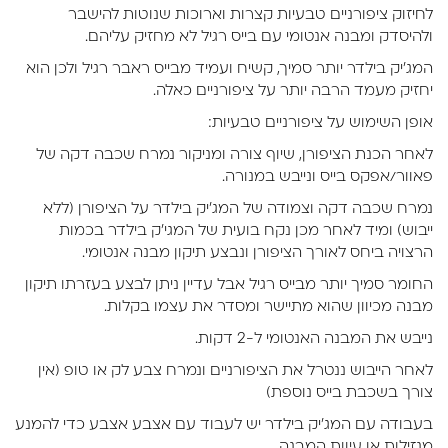
לחיזוק ציפורניים טבעיות קצרות וארוכות שנוטות להישבר
ולהיסדק ומבנה אנטומי עם בייס רגיל לא מחזיק עליהם.
המג'יק בילדר יותר סמיך, קשיח ועמיד מבייס ראבר רגיל ולכן הוא
יחזיק מעמד הרבה יותר על ציפורניים כאלה.
אופן השימוש על ציפורניים טבעיות:
לאחר הכנת הציפורן, שיוף צורה ומניקור נמרח שכבה דקה של
פאוור/אפקס בייס ונייבש במנורה.
נמרח שכבה דקה וצמודה של המג'יק בילדר על הציפורן (ללא
ייבוש) ומיד לאחר מכן נקח בועית של המגי'ק בילדר בכמות
הרצויה ביחס לאורך הציפורן ונבצע תיקון מבנה אנטומי.
החומר סמיך יותר מבייס רגיל אבל עדיין ניתן לבצע בעזרתו תיקון
מבנה מכיוון שהוא מתיישר ומסדר את עצמו בקלות.
נייבש את המבנה האנטומי ל-2 דקות.
לאחר הייבוש ננטרל את הציפורניים ונמרח צבע לק או טופ (אין
צורך בשכבת בייס נוספת)
בעבודה עם המג'יק בילדר יש לעבוד עם אצבע אצבע כדי להמנע
מנזילות או עיוות המבנה.