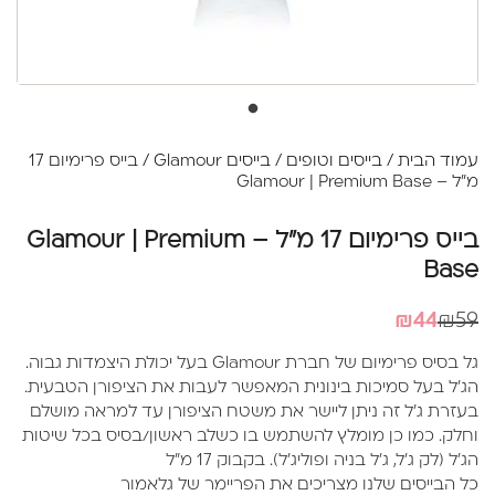
עמוד הבית
/
בייסים וטופים
/
בייסים Glamour
/ בייס פרימיום 17
מ"ל – Glamour | Premium Base
בייס פרימיום 17 מ"ל – Glamour | Premium
Base
המחיר
המחיר
₪
44
₪
59
הנוכחי
המקורי
גל בסיס פרימיום של חברת Glamour בעל יכולת היצמדות גבוה.
היה:
הוא:
הג'ל בעל סמיכות בינונית המאפשר לעבות את הציפורן הטבעית.
₪44.
₪59.
בעזרת ג'ל זה ניתן ליישר את משטח הציפורן עד למראה מושלם
וחלק. כמו כן מומלץ להשתמש בו כשלב ראשון/בסיס בכל שיטות
הג'ל (לק ג'ל, ג'ל בניה ופוליג'ל). בקבוק 17 מ"ל
כל הבייסים שלנו מצריכים את הפריימר של גלאמור