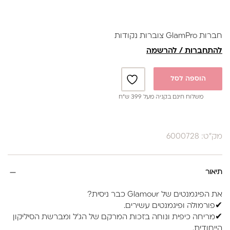
חברות GlamPro צוברות נקודות
להתחברות / להרשמה
הוספה לסל
משלוח חינם בקניה מעל 399 ש”ח
מק"ט: 6000728
תיאור
את הפיגמנטים של Glamour כבר ניסית?
✔פורמולה ופיגמנטים עשירים.
✔מריחה כיפית ונוחה בזכות המרקם של הג'ל ומברשת הסיליקון
הייחודית.