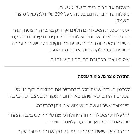
משלוח עד הבית בעלות של 30 ש״ח.
משלוח עד הבית חינם בקניה מעל 399 ש״ח (לא כולל מוצרי
חשמל).
זמני אספקת המשלוחים תלויים אך ורק בחברה חיצונית אשר
מספקת לאתר שירותי משלוחים. כמו כן יתכנו עיכובים בהגעת
השליח במידה ומדובר בישובים מרוחקים: אילת יישובי הערבה,
יישובים מעבר לקו הירוק ואזור רמת הגולן.
איסוף עצמי בכתובת רח’ הבונים 2, נתניה.
החזרת מוצרים/ ביטול עסקה
למזמין באתר יש את הזכות להחזיר את במוצרים תוך 14 ימי
עסקים וזאת בתנאי שהם באריזתם המקורית במצב תקין בלבד.
***מוצר אשר נעשה בו שימוש אינו ניתן להחזרה.
***עלויות המשלוח החוזר יחולו וימומנו ע”י הרוכש בלבד. האתר
יזכה את הרוכש אך ורק על עלויות המוצרים.
***אנו לא נושאים באחריות על כל נזק שנגרם למוצר עקב