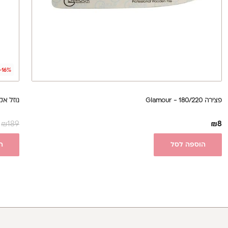
-16%
פצירה 180/220 - Glamour
נוזל אקריל 500 מ"ל
₪
189
₪
8
הוספה לסל
ה