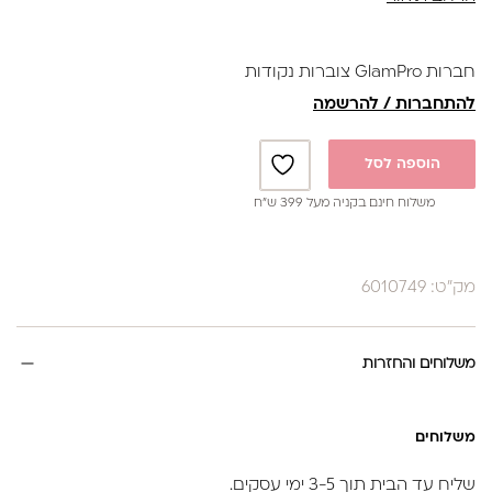
ידיות ארוכות מעניקות שדה ראייה טוב יותר בעת השימוש.
קיים רווח בין הידיות למניעת הפעלת לחץ גדול מידי על הלהבים.
מיוצרות ממתכת אל-חלד רפואית 40X13) AISI 420) המקנות
חברות GlamPro צוברות נקודות
למוצר עמידות גבוהה לחלודה.
להתחברות / להרשמה
גימור איכותי המבטיח הרגשה נוחה ועמידות נוספת בפני חלודה.
להב קצרה
הוספה לסל
משלוח חינם בקניה מעל 399 ש”ח
מק"ט: 6010749
משלוחים והחזרות
משלוחים
שליח עד הבית תוך 3-5 ימי עסקים.