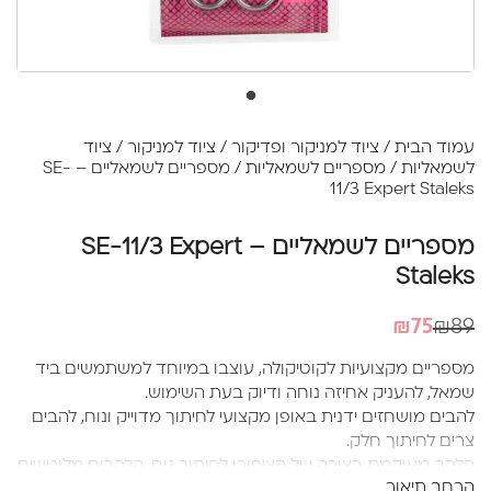
עמוד הבית
/
ציוד למניקור ופדיקור
/
ציוד למניקור
/
ציוד
לשמאליות
/
מספריים לשמאליות
/ מספריים לשמאליים – SE-
11/3 Expert Staleks
מספריים לשמאליים – SE-11/3 Expert
Staleks
המחיר
המחיר
₪
75
₪
89
הנוכחי
המקורי
מספריים מקצועיות לקוטיקולה, עוצבו במיוחד למשתמשים ביד
היה:
הוא:
שמאל, להעניק אחיזה נוחה ודיוק בעת השימוש.
₪89.
₪75.
להבים מושחזים ידנית באופן מקצועי לחיתוך מדוייק ונוח, להבים
צרים לחיתוך חלק.
הלהב מעוקמת בצורה של הציפורן לחיתוך נוח, הלהבים מלוטשים
הרחב תיאור
בחלק הפנימי למניעת פציעות בזמן השימוש.